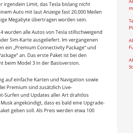
A
 irgendein Limit, das Tesla bislang nicht
m
einem Auto mit laut Anzeige fast 20.000 Meilen
nige Megabyte übertragen worden sein.
T
P
14 wurden alle Autos von Tesla stillschweigend
nder Sim-Karte ausgeliefert. Im vergangenen
Ak
 ein „Premium Connectivity Package“ und
F
ackage“ an. Das erste Paket ist bei den
Ak
ht beim Model 3 in der Basisversion.
S
ng auf einfache Karten und Navigation sowie
ei Premium sind zusätzlich Live-
t-Surfen und Updates aller Art drahtlos
 Musk angekündigt, dass es bald eine Upgrade-
ket geben soll. Als Preis werden etwa 100