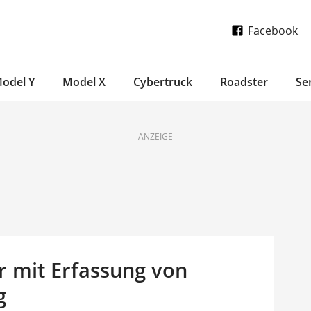
Facebook
odel Y
Model X
Cybertruck
Roadster
Se
ANZEIGE
r mit Erfassung von
g