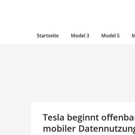
Zum
Skip
Zum
Inhalt
to
Inhalt
wechseln
main
wechseln
content
Startseite
Model 3
Model S
M
Tesla beginnt offenba
mobiler Datennutzun