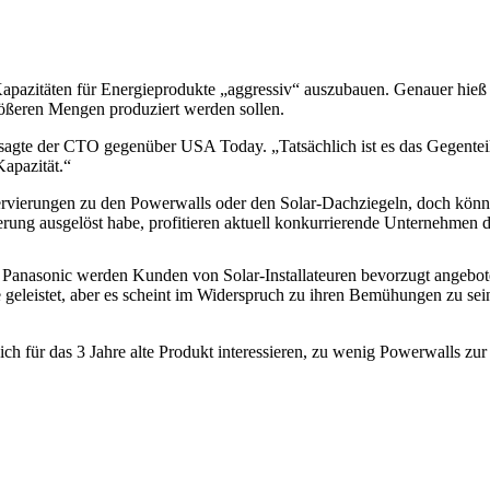
apazitäten für Energieprodukte „aggressiv“ auszubauen. Genauer hieß 
größeren Mengen produziert werden sollen.
 sagte der CTO gegenüber USA Today. „Tatsächlich ist es das Gegente
Kapazität.“
ervierungen zu den Powerwalls oder den Solar-Dachziegeln, doch könn
rung ausgelöst habe, profitieren aktuell konkurrierende Unternehmen 
Panasonic werden Kunden von Solar-Installateuren bevorzugt angeboten,
e geleistet, aber es scheint im Widerspruch zu ihren Bemühungen zu sein
ch für das 3 Jahre alte Produkt interessieren, zu wenig Powerwalls zur 