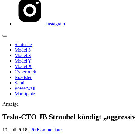
Instagram
Startseite
Model 3
Model S
Model Y
Model X
Cybertruck
Roadster
Semi
Powerwall
Marktplatz
Anzeige
Tesla-CTO JB Straubel kündigt „aggressi
19. Juli 2018
|
20 Kommentare