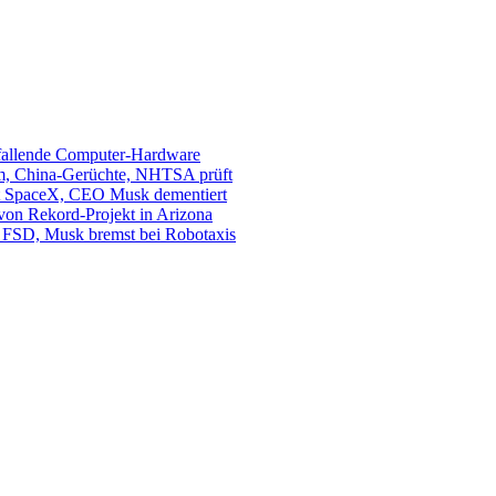
sfallende Computer-Hardware
m, China-Gerüchte, NHTSA prüft
mit SpaceX, CEO Musk dementiert
 von Rekord-Projekt in Arizona
s. FSD, Musk bremst bei Robotaxis