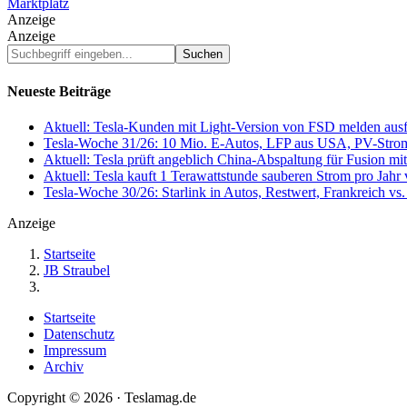
Marktplatz
Anzeige
Anzeige
Suchbegriff
eingeben...
Neueste Beiträge
Aktuell: Tesla-Kunden mit Light-Version von FSD melden au
Tesla-Woche 31/26: 10 Mio. E-Autos, LFP aus USA, PV-Stro
Aktuell: Tesla prüft angeblich China-Abspaltung für Fusion 
Aktuell: Tesla kauft 1 Terawattstunde sauberen Strom pro Jahr
Tesla-Woche 30/26: Starlink in Autos, Restwert, Frankreich v
Anzeige
Startseite
JB Straubel
Startseite
Datenschutz
Impressum
Archiv
Copyright © 2026 · Teslamag.de