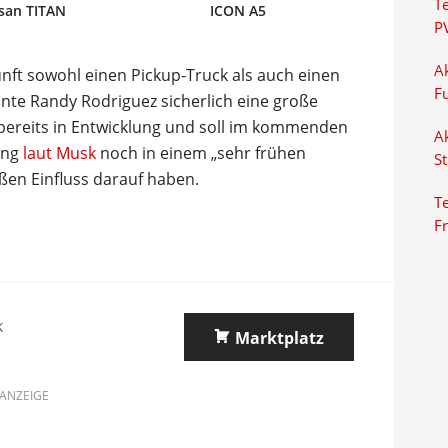
T
san TITAN
ICON A5
P
Ak
nft sowohl einen Pickup-Truck als auch einen
F
nte Randy Rodriguez sicherlich eine große
la bereits in Entwicklung und soll im kommenden
Ak
lung
laut Musk
noch in einem „sehr frühen
S
ßen Einfluss darauf haben.
Te
F
k
Marktplatz
ANZEIGE