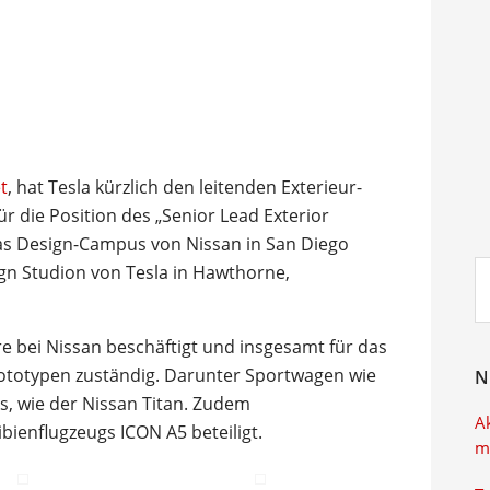
t
, hat Tesla kürzlich den leitenden Exterieur-
r die Position des „Senior Lead Exterior
as Design-Campus von Nissan in San Diego
Su
ign Studion von Tesla in Hawthorne,
ei
re bei Nissan beschäftigt und insgesamt für das
ototypen zuständig. Darunter Sportwagen wie
N
s, wie der Nissan Titan. Zudem
A
ienflugzeugs ICON A5 beteiligt.
m