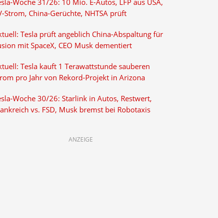
esla-Woche 31/26: 10 Mio. E-Autos, LFP aus USA,
V-Strom, China-Gerüchte, NHTSA prüft
tuell: Tesla prüft angeblich China-Abspaltung für
usion mit SpaceX, CEO Musk dementiert
tuell: Tesla kauft 1 Terawattstunde sauberen
trom pro Jahr von Rekord-Projekt in Arizona
sla-Woche 30/26: Starlink in Autos, Restwert,
rankreich vs. FSD, Musk bremst bei Robotaxis
ANZEIGE