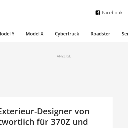
Facebook
odel Y
Model X
Cybertruck
Roadster
Se
ANZEIGE
 Exterieur-Designer von
ntwortlich für 370Z und