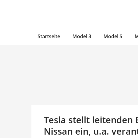
Zum
Skip
Zum
Inhalt
to
Inhalt
wechseln
main
wechseln
content
Startseite
Model 3
Model S
M
Tesla stellt leitenden
Nissan ein, u.a. vera