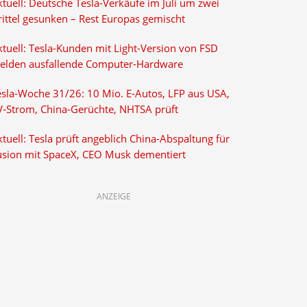
tuell: Deutsche Tesla-Verkäufe im Juli um zwei
rittel gesunken – Rest Europas gemischt
ktuell: Tesla-Kunden mit Light-Version von FSD
elden ausfallende Computer-Hardware
esla-Woche 31/26: 10 Mio. E-Autos, LFP aus USA,
V-Strom, China-Gerüchte, NHTSA prüft
tuell: Tesla prüft angeblich China-Abspaltung für
usion mit SpaceX, CEO Musk dementiert
ANZEIGE