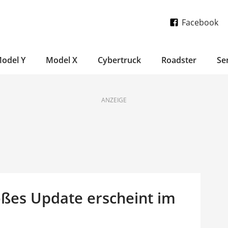
Facebook
odel Y
Model X
Cybertruck
Roadster
Se
ANZEIGE
oßes Update erscheint im