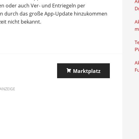
Ak
en oder auch Ver- und Entriegeln per
D
en durch das große App-Update hinzukommen
eit nicht bekannt.
A
m
T
P
Ak
F
Marktplatz
ANZEIGE