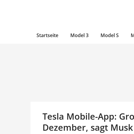
Zum
Skip
Zum
Inhalt
to
Inhalt
wechseln
main
wechseln
content
Startseite
Model 3
Model S
M
Tesla Mobile-App: Gr
Dezember, sagt Musk