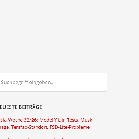
chbegriff
ngeben...
EUESTE BEITRÄGE
esla-Woche 32/26: Model Y L in Tests, Musk-
mage, Terafab-Standort, FSD-Lite-Probleme