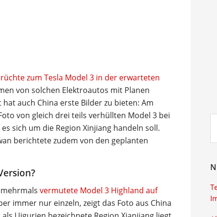
rüchte zum Tesla Model 3 in der erwarteten
en von solchen Elektroautos mit Planen
 hat auch China erste Bilder zu bieten: Am
Foto von gleich drei teils verhüllten Model 3 bei
Su
es sich um die Region Xinjiang handeln soll.
ei
iwan berichtete zudem von den geplanten
N
Version?
T
n mehrmals
vermutete Model 3 Highland auf
I
r immer nur einzeln, zeigt das Foto aus China
 als Uigurien bezeichnete Region Xianjiang liegt