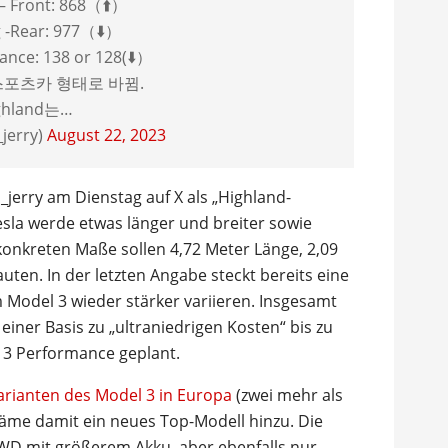
– Front: 868（⬆️）
 -Rear: 977（⬇️）
ance: 138 or 128(⬇️）
포츠카 형태로 바뀜.
ghland는…
jerry)
August 22, 2023
jerry am Dienstag auf X als „Highland-
sla werde etwas länger und breiter sowie
 konkreten Maße sollen 4,72 Meter Länge, 2,09
uten. In der letzten Angabe steckt bereits eine
m Model 3 wieder stärker variieren. Insgesamt
einer Basis zu „ultraniedrigen Kosten“ bis zu
 3 Performance geplant.
Varianten des Model 3 in Europa
(zwei mehr als
käme damit ein neues Top-Modell hinzu. Die
RWD mit größerem Akku, aber ebenfalls nur