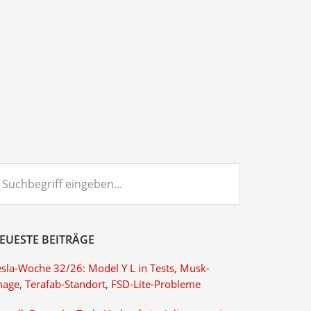
chbegriff
ngeben...
EUESTE BEITRÄGE
esla-Woche 32/26: Model Y L in Tests, Musk-
mage, Terafab-Standort, FSD-Lite-Probleme