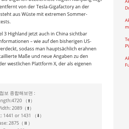
Ak
ntfernt von der Tesla-Gigafactory an der
D
 besteht aus Wüste mit extremen Sommer-
A
ests.
m
 3 Highland jetzt auch in China sichtbar
T
Informationen – wie auf den bisherigen US-
P
 verdeckt, sodass man hauptsächlich erahnen
etaillierte Maße und neue Angaben zu den
Ak
der westlichen Plattform X, der als eigenen
F
d 첩보 종합해보면 :
ength:4720 （⬆️）
Width: 2089（⬆️）
t: 1441 or 1431 （⬇️）
ase: 2875（⏸️）