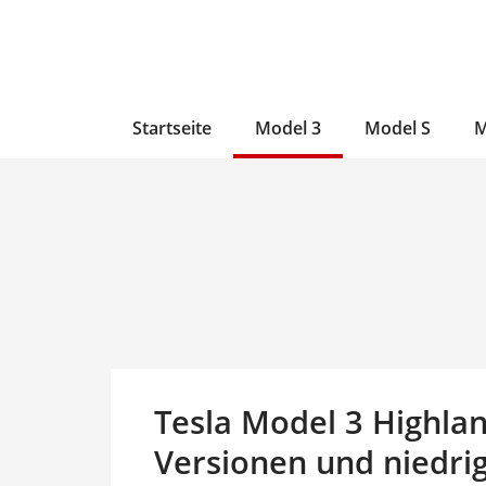
Zum
Skip
Zum
Inhalt
to
Inhalt
wechseln
main
wechseln
content
Startseite
Model 3
Model S
M
Tesla Model 3 Highlan
Versionen und niedrig