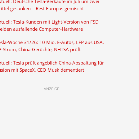
tuell: Deutsche Tesla-Verkäufe im Juli um zwei
rittel gesunken – Rest Europas gemischt
ktuell: Tesla-Kunden mit Light-Version von FSD
elden ausfallende Computer-Hardware
esla-Woche 31/26: 10 Mio. E-Autos, LFP aus USA,
V-Strom, China-Gerüchte, NHTSA prüft
tuell: Tesla prüft angeblich China-Abspaltung für
usion mit SpaceX, CEO Musk dementiert
ANZEIGE