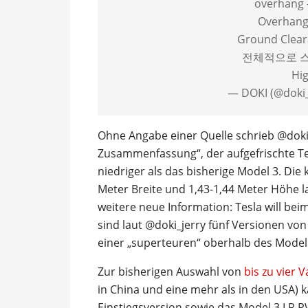
overhang 
Overhang
Ground Clear
전체적으로 스
Hi
— DOKI (@doki_
Ohne Angabe einer Quelle schrieb @doki_
Zusammenfassung“, der aufgefrischte Te
niedriger als das bisherige Model 3. Die
Meter Breite und 1,43-1,44 Meter Höhe la
weitere neue Information: Tesla will bei
sind laut @doki_jerry fünf Versionen von 
einer „superteuren“ oberhalb des Model
Zur bisherigen Auswahl von
bis zu vier 
in China und eine mehr als in den USA) 
Einstiegsversion sowie das Model 3 LR 