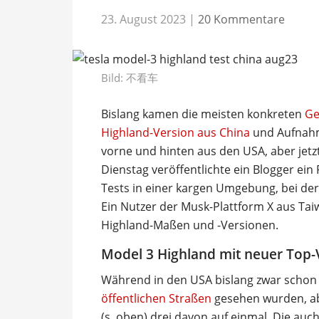
23. August 2023
|
20 Kommentare
Bild:
不看车
Bislang kamen die meisten konkreten
Ge
Highland-Version aus China
und Aufnahm
vorne und hinten aus den USA, aber jetzt
Dienstag veröffentlichte ein Blogger ein 
Tests in einer kargen Umgebung, bei der 
Ein Nutzer der Musk-Plattform X aus Ta
Highland-Maßen und -Versionen.
Model 3 Highland mit neuer Top-
Während in den USA bislang zwar scho
öffentlichen Straßen
gesehen wurden, abe
(s. oben) drei davon auf einmal. Die auch