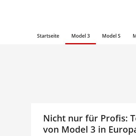
Zum
Skip
Zum
Inhalt
to
Inhalt
wechseln
main
wechseln
content
Startseite
Model 3
Model S
M
Nicht nur für Profis: 
von Model 3 in Europ