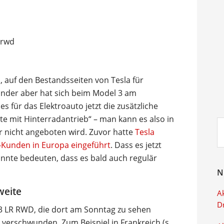
n, auf den Bestandsseiten von Tesla für
nder aber hat sich beim Model 3 am
 für das Elektroauto jetzt die zusätzliche
e mit Hinterradantrieb“ – man kann es also in
Su
or nicht angeboten wird. Zuvor hatte
Tesla
ei
-Kunden in Europa eingeführt
. Dass es jetzt
könnte bedeuten, dass es bald auch regulär
N
weite
Ak
D
3 LR RWD, die dort am Sonntag zu sehen
erschwunden. Zum Beispiel in Frankreich (s.