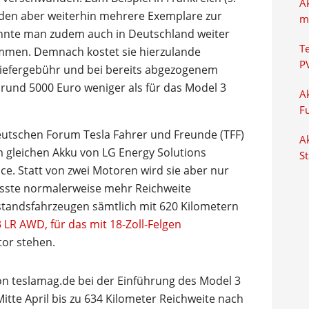
A
den aber weiterhin mehrere Exemplare zur
m
nte man zudem auch in Deutschland weiter
T
mmen. Demnach kostet sie hierzulande
P
 Liefergebühr und bei bereits abgezogenem
rund 5000 Euro weniger als für das Model 3
Ak
F
utschen Forum Tesla Fahrer und Freunde (TFF)
Ak
m gleichen Akku von LG Energy Solutions
S
e. Statt von zwei Motoren wird sie aber nur
sste normalerweise mehr Reichweite
estandsfahrzeugen sämtlich mit 620 Kilometern
LR AWD, für das mit 18-Zoll-Felgen
tor stehen.
on teslamag.de bei der Einführung des Model 3
tte April bis zu 634 Kilometer Reichweite nach