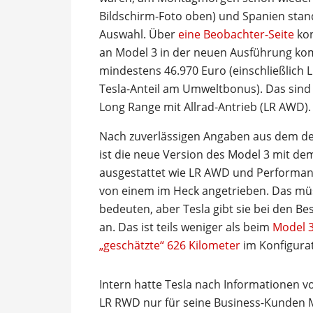
Bildschirm-Foto oben) und Spanien stan
Auswahl. Über
eine Beobachter-Seite
kon
an Model 3 in der neuen Ausführung ko
mindestens 46.970 Euro (einschließlich
Tesla-Anteil am Umweltbonus). Das sind 
Long Range mit Allrad-Antrieb (LR AWD).
Nach zuverlässigen Angaben aus dem de
ist die neue Version des Model 3 mit de
ausgestattet wie LR AWD und Performanc
von einem im Heck angetrieben. Das mü
bedeuten, aber Tesla gibt sie bei den B
an. Das ist teils weniger als beim
Model 3 
„geschätzte“ 626 Kilometer
im Konfigura
Intern hatte Tesla nach Informationen v
LR RWD nur für seine Business-Kunden Mi