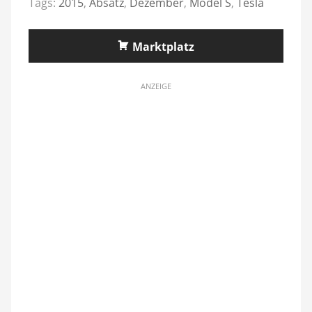
Tags:
2015
,
Absatz
,
Dezember
,
Model S
,
Tesla
Marktplatz
ANZEIGE