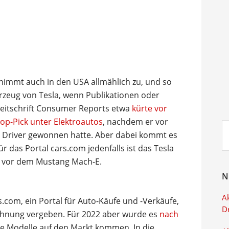
nimmt auch in den USA allmählich zu, und so
rzeug von Tesla, wenn Publikationen oder
 Zeitschrift Consumer Reports etwa
kürte vor
p-Pick unter Elektroautos
, nachdem er vor
Su
d Driver gewonnen hatte. Aber dabei kommt es
ei
 das Portal cars.com jedenfalls ist das Tesla
2 vor dem Mustang Mach-E.
N
Ak
.com, ein Portal für Auto-Käufe und -Verkäufe,
D
ichnung vergeben. Für 2022 aber wurde es
nach
eue Modelle auf den Markt kommen. In die