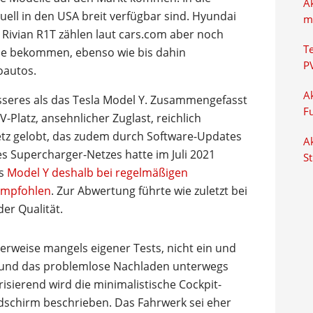
A
uell in den USA breit verfügbar sind. Hyundai
m
p Rivian R1T zählen laut cars.com aber noch
T
nce bekommen, ebenso wie bis dahin
P
oautos.
Ak
esseres als das Tesla Model Y. Zusammengefasst
F
V-Platz, ansehnlicher Zuglast, reichlich
tz gelobt, das zudem durch Software-Updates
Ak
des Supercharger-Netzes hatte im Juli 2021
S
as
Model Y deshalb bei regelmäßigen
 empfohlen
. Zur Abwertung führte wie zuletzt bei
er Qualität.
erweise mangels eigener Tests, nicht ein und
e und das problemlose Nachladen unterwegs
isierend wird die minimalistische Cockpit-
dschirm beschrieben. Das Fahrwerk sei eher