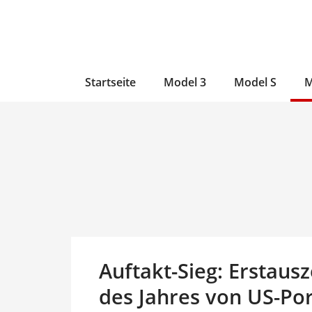
Zum
Skip
Zum
Inhalt
to
Inhalt
wechseln
main
wechseln
content
Startseite
Model 3
Model S
M
Auftakt-Sieg: Erstaus
des Jahres von US-Por