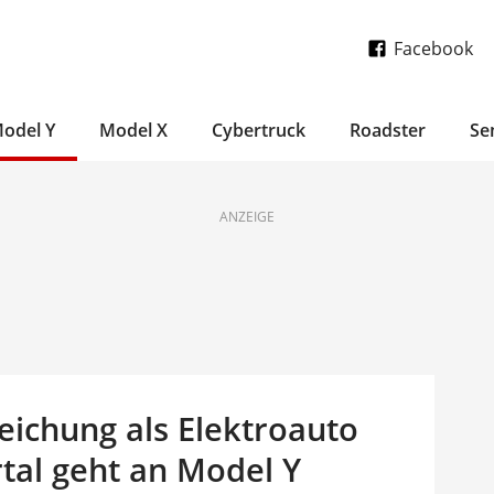
Facebook
odel Y
Model X
Cybertruck
Roadster
Se
ANZEIGE
zeichung als Elektroauto
tal geht an Model Y