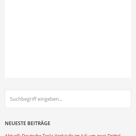
Suchbegriff
eingeben...
NEUESTE BEITRÄGE
Aktuell: Deutsche Tesla-Verkäufe im Juli um zwei Drittel