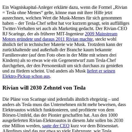
Ein Wagniskapital-Anleger erklärte dazu, wenn die Formel „Rivian
= Tesla ohne Memes“ gelte, könne man mit ihrer Hilfe jetzt
ausrechnen, welchen Wert die Musk-Memes für sich genommen
haben – der Tesla-Chef selbst hat vor kurzem gesagt, sein auffälliges
Twitter-Verhalten sei auch als Marketing gedacht. Der Rivian-CEO
RJ Scaringe, der als früherer MIT-Ingenieur
2009 Mainstream
Motors gründete und daraus 2011 Rivian machte
, steckt wohl
ähnlich tief in technischer Materie wie Musk. Trotzdem kann der
zurückhaltende und außerhalb der Branche kaum bekannte
Familienvater (auf dem Foto oben in der Mitte mit seinen drei
Kindern) als so etwas wie ein Gegenentwurf zum Tesla-Chef
durchgehen, der den Personenkult um sich durchaus zu genießen
und zu fördern scheint. Und anders als Musk
liefert er seinen
Elektro-Pickup schon aus
.
Rivian will 2030 Zehntel von Tesla
Die Pläne von Scaringe sind jedenfalls ähnlich ehrgeizig – und
anders als Tesla muss das Unternehmen nicht mehr beweisen, dass
Elektroautos wirklich funktionieren, und profitierte von dem
Börsen-Umfeld, das der Pionier geschaffen hat. Aus den 1000
ausgelieferten Rivian-Elektroautos in diesem Jahr sollen bis 2030
eine Million werden,
sagte der CEO
kurz vor dem Börsenstart.
Allerdings sind das nur etwa so viele Fahrzeuge, wie Tesla