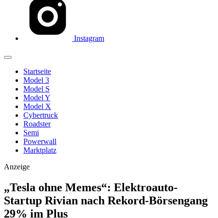
Instagram
Startseite
Model 3
Model S
Model Y
Model X
Cybertruck
Roadster
Semi
Powerwall
Marktplatz
Anzeige
„Tesla ohne Memes“: Elektroauto-
Startup Rivian nach Rekord-Börsengang
29% im Plus