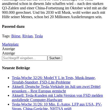
annähernd schon in diesem Jahr schaffen wird – nach den starken
Q3-Zahlen und einer China-Fortsetzung im Oktober wird mit an die
900.000 gerechnet. Und bis 2030 will Musk, wohl weiter auch mit
Hilfe seiner Memes, schon bei 20 Millionen Auslieferungen sein.
Passend dazu
Tags:
Börse
,
Rivian
,
Tesla
Marktplatz
Anzeige
Anzeige
Suchbegriff
eingeben...
Neueste Beiträge
Tesla-Woche 32/26: Model Y L in Tests, Musk-Image,
Terafab-Standort, FSD-Lite-Probleme
Aktuell: Deutsche Tesla-Verkäufe im Juli um zwei Drittel
gesunken – Rest Europas gemischt
Aktuell: Tesla-Kunden mit Light-Version von FSD melden
ausfallende Computer-Hardware
Tesla-Woche 31/26: 10 Mio. E-Autos, LFP aus USA, PV-
Strom, China-Gerüchte, NHTSA prüft