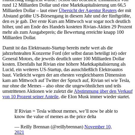
rund 12 Milliarden Dollar und eine Marktkapitalisierung um 66,5
Milliarden Dollar – laut einer
Übersicht der Agentur Reuters
der mit
Abstand größte US-Börsengang in diesem Jahr und der fünftgrößte,
den es je gab. Der erste Kurs am Mittwoch war sogar noch deutlich
höher, und am Ende des Handels kosteten Rivian-Aktien 29 Prozent
mehr als zum Ausgabepreis; die Bewertung erreichte knapp 100
Milliarden Dollar.
Damit ist das Elektroauto-Startup bereits mehr wert als die
jahrzehntealten Konzerne Ford (der selbst daran beteiligt ist) oder
General Motors, die jeweils deutlich unter 100 Milliarden Dollar
kosten. Ebenfalls hat Rivian eine höhere Marktkapitalisierung als
Lucid, ein weiteres US-Startup, das ausschließlich Elektroautos
baut. Vielleicht wegen der am ehesten vergleichbaren Dimension
kam am Mittwoch auf Twitter der Spruch auf, Rivian sei wie Tesla,
nur ohne die Memes – also ohne die ungewöhnlichen und teils
umstrittenen Aktionen wie zuletzt die
Abstimmung über den Verkauf
von 10 Prozent seiner Anteile
, die Elon Musk immer wieder startet.
If Rivian = Tesla without memes, we’ll now be able to
know the value of memes as the price delta
— Reilly Brennan (@reillybrennan)
November 10,
2021