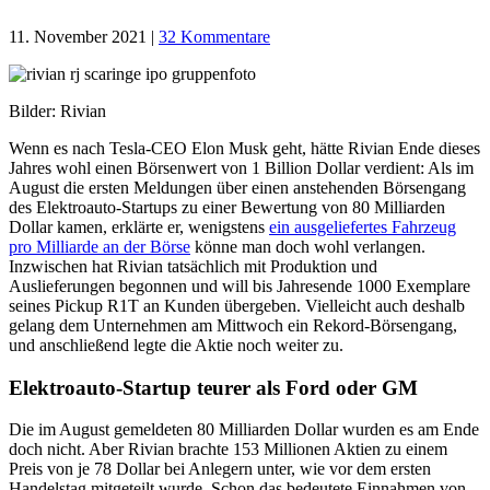
11. November 2021
|
32 Kommentare
Bilder: Rivian
Wenn es nach Tesla-CEO Elon Musk geht, hätte Rivian Ende dieses
Jahres wohl einen Börsenwert von 1 Billion Dollar verdient: Als im
August die ersten Meldungen über einen anstehenden Börsengang
des Elektroauto-Startups zu einer Bewertung von 80 Milliarden
Dollar kamen, erklärte er, wenigstens
ein ausgeliefertes Fahrzeug
pro Milliarde an der Börse
könne man doch wohl verlangen.
Inzwischen hat Rivian tatsächlich mit Produktion und
Auslieferungen begonnen und will bis Jahresende 1000 Exemplare
seines Pickup R1T an Kunden übergeben. Vielleicht auch deshalb
gelang dem Unternehmen am Mittwoch ein Rekord-Börsengang,
und anschließend legte die Aktie noch weiter zu.
Elektroauto-Startup teurer als Ford oder GM
Die im August gemeldeten 80 Milliarden Dollar wurden es am Ende
doch nicht. Aber Rivian brachte 153 Millionen Aktien zu einem
Preis von je 78 Dollar bei Anlegern unter, wie vor dem ersten
Handelstag mitgeteilt wurde. Schon das bedeutete Einnahmen von