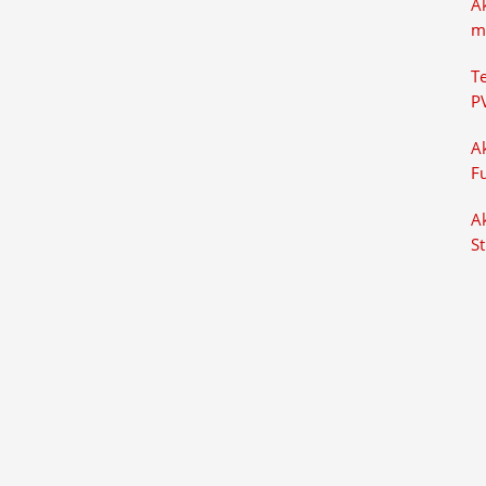
A
m
T
P
Ak
F
Ak
S