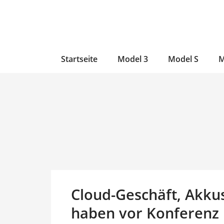
Zum
Skip
Zum
Inhalt
to
Inhalt
wechseln
main
wechseln
content
Startseite
Model 3
Model S
M
Cloud-Geschäft, Akkus
haben vor Konferenz 