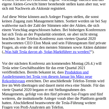
eigene Aktien-Gewicht hinter bestehende stellen kann aber nur, wer
sich mit Nachweis als Aktionär registriert.
Auf diese Weise können auch Anleger Fragen stellen, die sonst
keinen Zugang zum Management hätten. Sortiert werden sie bei Say
wahlweise nach der Zahl der Stimmen oder der Aktien, die sich
einem Vorschlag angeschlossen haben. Bei bisherigen Konferenzen
hat sich Tesla an der Popularität orientiert, sie aber nicht streng
beachtet. In der Telefon-Konferenz zum vierten Quartal 2020
beantworteten CEO Elon Musk und sein Führungsteam fünf private
Fragen, als erste die mit den meisten Stimmen sowie Aktien dahinter
(„
Was hält Tesla davon ab, Solar-Marktführer zu werden?
“).
Vor der nächsten Konferenz am kommenden Montag (26.4.) will
Tesla seine Geschäftszahlen für das erste Quartal 2021
veröffentlichen. Bereits bekannt ist, dass
Produktion und
Auslieferungen bei Tesla von diesem Januar bis März neue
Rekordniveaus
erreichten. Der anschließende Telefon-Termin wird
live im Web übertragen und dauert meist etwa eine Stunde. Für das
vierte Quartal 2020 begann er mit Stellungnahmen des
Managements, gefolgt von den fünf privaten Say-Fragen und fünf
weiteren, die institutionelle Anleger vorab über die Plattform gestellt
hatten. Abschließend beantwortete die Tesla-Führung weitere
Fragen von Profi-Analysten am Telefon.