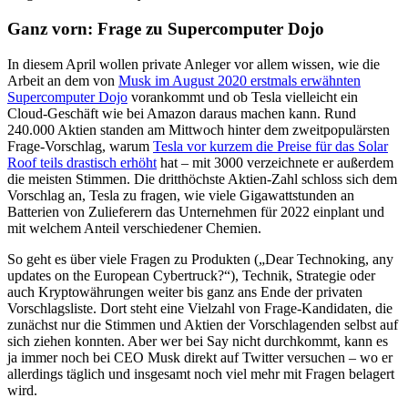
Ganz vorn: Frage zu Supercomputer Dojo
In diesem April wollen private Anleger vor allem wissen, wie die
Arbeit an dem von
Musk im August 2020 erstmals erwähnten
Supercomputer Dojo
vorankommt und ob Tesla vielleicht ein
Cloud-Geschäft wie bei Amazon daraus machen kann. Rund
240.000 Aktien standen am Mittwoch hinter dem zweitpopulärsten
Frage-Vorschlag, warum
Tesla vor kurzem die Preise für das Solar
Roof teils drastisch erhöht
hat – mit 3000 verzeichnete er außerdem
die meisten Stimmen. Die dritthöchste Aktien-Zahl schloss sich dem
Vorschlag an, Tesla zu fragen, wie viele Gigawattstunden an
Batterien von Zulieferern das Unternehmen für 2022 einplant und
mit welchem Anteil verschiedener Chemien.
So geht es über viele Fragen zu Produkten („Dear Technoking, any
updates on the European Cybertruck?“), Technik, Strategie oder
auch Kryptowährungen weiter bis ganz ans Ende der privaten
Vorschlagsliste. Dort steht eine Vielzahl von Frage-Kandidaten, die
zunächst nur die Stimmen und Aktien der Vorschlagenden selbst auf
sich ziehen konnten. Aber wer bei Say nicht durchkommt, kann es
ja immer noch bei CEO Musk direkt auf Twitter versuchen – wo er
allerdings täglich und insgesamt noch viel mehr mit Fragen belagert
wird.