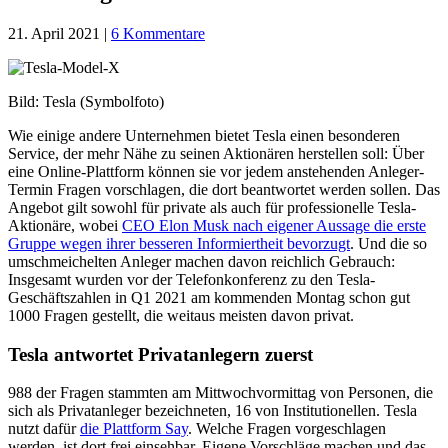
21. April 2021
|
6 Kommentare
Bild: Tesla (Symbolfoto)
Wie einige andere Unternehmen bietet Tesla einen besonderen
Service, der mehr Nähe zu seinen Aktionären herstellen soll: Über
eine Online-Plattform können sie vor jedem anstehenden Anleger-
Termin Fragen vorschlagen, die dort beantwortet werden sollen. Das
Angebot gilt sowohl für private als auch für professionelle Tesla-
Aktionäre, wobei
CEO Elon Musk nach eigener Aussage die erste
Gruppe wegen ihrer besseren Informiertheit bevorzugt
. Und die so
umschmeichelten Anleger machen davon reichlich Gebrauch:
Insgesamt wurden vor der Telefonkonferenz zu den Tesla-
Geschäftszahlen in Q1 2021 am kommenden Montag schon gut
1000 Fragen gestellt, die weitaus meisten davon privat.
Tesla antwortet Privatanlegern zuerst
988 der Fragen stammten am Mittwochvormittag von Personen, die
sich als Privatanleger bezeichneten, 16 von Institutionellen. Tesla
nutzt dafür
die Plattform Say
. Welche Fragen vorgeschlagen
werden, ist dort frei einsehbar. Eigene Vorschläge machen und das