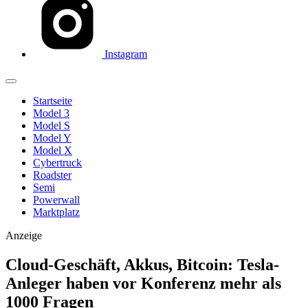
Instagram
Startseite
Model 3
Model S
Model Y
Model X
Cybertruck
Roadster
Semi
Powerwall
Marktplatz
Anzeige
Cloud-Geschäft, Akkus, Bitcoin: Tesla-
Anleger haben vor Konferenz mehr als
1000 Fragen