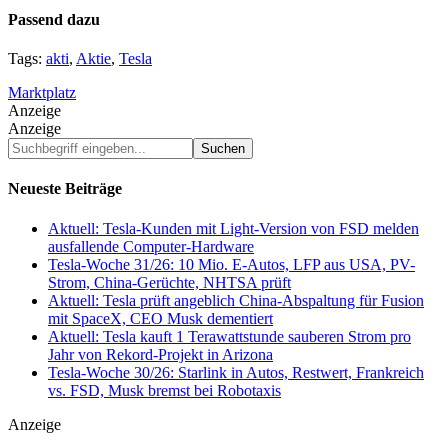
Passend dazu
Tags:
akti
,
Aktie
,
Tesla
Marktplatz
Anzeige
Anzeige
Suchbegriff
eingeben...
Neueste Beiträge
Aktuell: Tesla-Kunden mit Light-Version von FSD melden
ausfallende Computer-Hardware
Tesla-Woche 31/26: 10 Mio. E-Autos, LFP aus USA, PV-
Strom, China-Gerüchte, NHTSA prüft
Aktuell: Tesla prüft angeblich China-Abspaltung für Fusion
mit SpaceX, CEO Musk dementiert
Aktuell: Tesla kauft 1 Terawattstunde sauberen Strom pro
Jahr von Rekord-Projekt in Arizona
Tesla-Woche 30/26: Starlink in Autos, Restwert, Frankreich
vs. FSD, Musk bremst bei Robotaxis
Anzeige