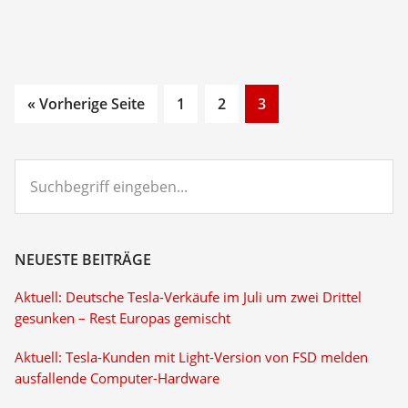
Go
Go
Go
« Vorherige Seite
1
2
3
to
to
to
page
page
page
Suchbegriff
eingeben...
NEUESTE BEITRÄGE
Aktuell: Deutsche Tesla-Verkäufe im Juli um zwei Drittel
gesunken – Rest Europas gemischt
Aktuell: Tesla-Kunden mit Light-Version von FSD melden
ausfallende Computer-Hardware