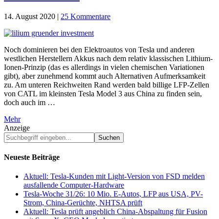
14. August 2020
|
25 Kommentare
Noch dominieren bei den Elektroautos von Tesla und anderen
westlichen Herstellern Akkus nach dem relativ klassischen Lithium-
Ionen-Prinzip (das es allerdings in vielen chemischen Variationen
gibt), aber zunehmend kommt auch Alternativen Aufmerksamkeit
zu. Am unteren Reichweiten Rand werden bald billige LFP-Zellen
von CATL im kleinsten Tesla Model 3 aus China zu finden sein,
doch auch im …
Mehr
Anzeige
Suchbegriff
eingeben...
Neueste Beiträge
Aktuell: Tesla-Kunden mit Light-Version von FSD melden
ausfallende Computer-Hardware
Tesla-Woche 31/26: 10 Mio. E-Autos, LFP aus USA, PV-
Strom, China-Gerüchte, NHTSA prüft
Aktuell: Tesla prüft angeblich China-Abspaltung für Fusion