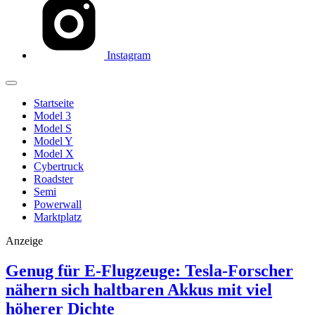
Instagram
Startseite
Model 3
Model S
Model Y
Model X
Cybertruck
Roadster
Semi
Powerwall
Marktplatz
Anzeige
Genug für E-Flugzeuge: Tesla-Forscher
nähern sich haltbaren Akkus mit viel
höherer Dichte