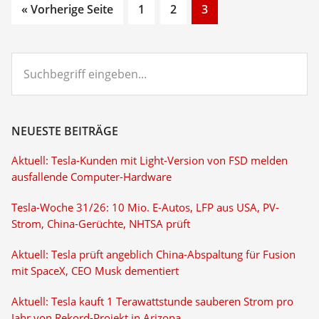
Go
Go
Go
« Vorherige Seite
1
2
3
to
to
to
page
page
page
Suchbegriff
eingeben...
NEUESTE BEITRÄGE
Aktuell: Tesla-Kunden mit Light-Version von FSD melden
ausfallende Computer-Hardware
Tesla-Woche 31/26: 10 Mio. E-Autos, LFP aus USA, PV-
Strom, China-Gerüchte, NHTSA prüft
Aktuell: Tesla prüft angeblich China-Abspaltung für Fusion
mit SpaceX, CEO Musk dementiert
Aktuell: Tesla kauft 1 Terawattstunde sauberen Strom pro
Jahr von Rekord-Projekt in Arizona