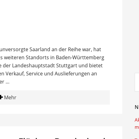
unversorgte Saarland an der Reihe war, hat
nes weiteren Standorts in Baden-Württemberg
he der Landeshauptstadt Stuttgart und bietet
en Verkauf, Service und Auslieferungen an
Su
er …
ei
Mehr
N
A
m