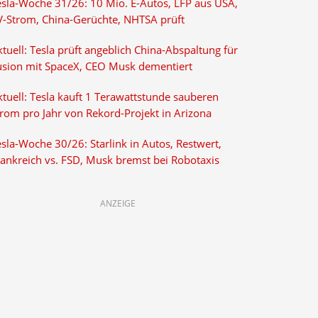
esla-Woche 31/26: 10 Mio. E-Autos, LFP aus USA,
V-Strom, China-Gerüchte, NHTSA prüft
tuell: Tesla prüft angeblich China-Abspaltung für
usion mit SpaceX, CEO Musk dementiert
tuell: Tesla kauft 1 Terawattstunde sauberen
trom pro Jahr von Rekord-Projekt in Arizona
sla-Woche 30/26: Starlink in Autos, Restwert,
rankreich vs. FSD, Musk bremst bei Robotaxis
ANZEIGE