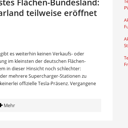
nstes Flächen-Bundesland:
T
P
arland teilweise eröffnet
Ak
F
Ak
S
ibt es weiterhin keinen Verkaufs- oder
Te
rung im kleinsten der deutschen Flächen-
F
m in dieser Hinsicht noch schlechter:
oder mehrere Supercharger-Stationen zu
 keinerlei offizielle Tesla-Präsenz. Vergangene
Mehr