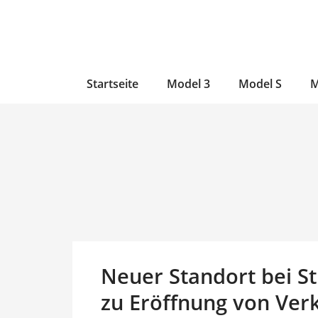
Zum
Skip
Zum
Inhalt
to
Inhalt
wechseln
main
wechseln
content
Startseite
Model 3
Model S
M
Neuer Standort bei St
zu Eröffnung von Verk