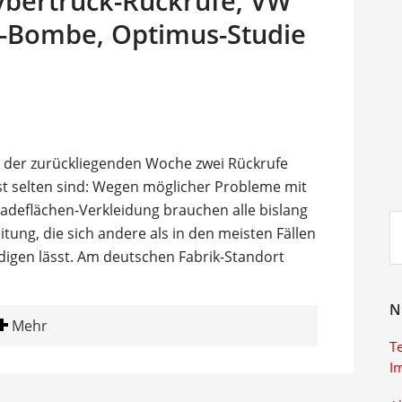
ybertruck-Rückrufe, VW
e-Bombe, Optimus-Studie
n der zurückliegenden Woche zwei Rückrufe
nst selten sind: Wegen möglicher Probleme mit
deflächen-Verkleidung brauchen alle bislang
Su
tung, die sich andere als in den meisten Fällen
ei
edigen lässt. Am deutschen Fabrik-Standort
N
Mehr
T
I