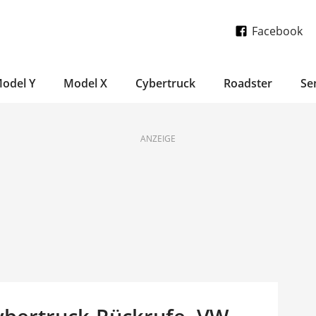
Facebook
odel Y
Model X
Cybertruck
Roadster
Se
ANZEIGE