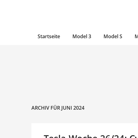
Zum
Skip
Zum
Inhalt
to
Inhalt
wechseln
main
wechseln
content
Startseite
Model 3
Model S
M
ARCHIV FÜR JUNI 2024