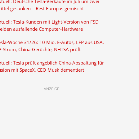
tuell: Deutsche Tesla-Verkäufe im Juli um zwei
rittel gesunken – Rest Europas gemischt
ktuell: Tesla-Kunden mit Light-Version von FSD
elden ausfallende Computer-Hardware
esla-Woche 31/26: 10 Mio. E-Autos, LFP aus USA,
V-Strom, China-Gerüchte, NHTSA prüft
tuell: Tesla prüft angeblich China-Abspaltung für
usion mit SpaceX, CEO Musk dementiert
ANZEIGE