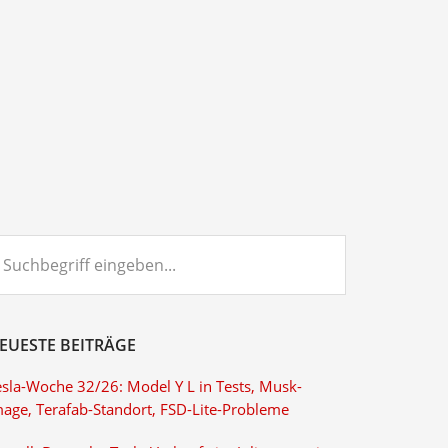
chbegriff
ngeben...
EUESTE BEITRÄGE
esla-Woche 32/26: Model Y L in Tests, Musk-
mage, Terafab-Standort, FSD-Lite-Probleme