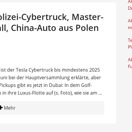
Ak
D
lizei-Cybertruck, Master-
A
l, China-Auto aus Polen
m
T
P
Ak
F
 ist der Tesla Cybertruck bis mindestens 2025
 Juni bei der Hauptversammlung erklärte, aber
ckups gibt es jetzt in Dubai: In dem Golf-
in ihre Luxus-Flotte auf (s. Foto), wie sie am …
Mehr