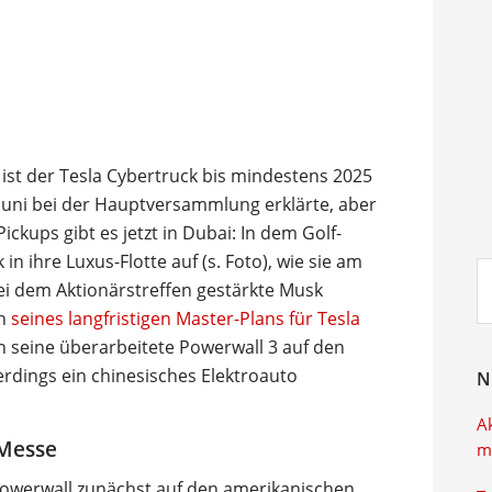
 ist der Tesla Cybertruck bis mindestens 2025
 Juni bei der Hauptversammlung erklärte, aber
ckups gibt es jetzt in Dubai: In dem Golf-
in ihre Luxus-Flotte auf (s. Foto), wie sie am
Su
ei dem Aktionärstreffen gestärkte Musk
ei
on
seines langfristigen Master-Plans für Tesla
seine überarbeitete Powerwall 3 auf den
rdings ein chinesisches Elektroauto
N
A
 Messe
m
Powerwall zunächst auf den amerikanischen