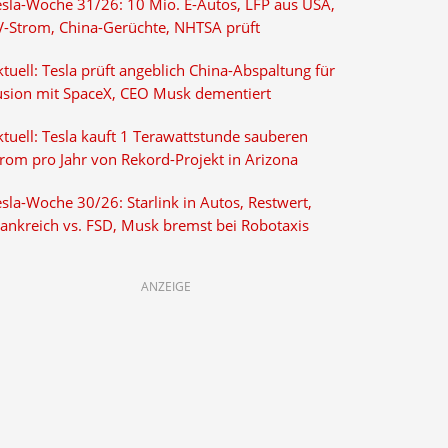
esla-Woche 31/26: 10 Mio. E-Autos, LFP aus USA,
V-Strom, China-Gerüchte, NHTSA prüft
tuell: Tesla prüft angeblich China-Abspaltung für
usion mit SpaceX, CEO Musk dementiert
tuell: Tesla kauft 1 Terawattstunde sauberen
trom pro Jahr von Rekord-Projekt in Arizona
sla-Woche 30/26: Starlink in Autos, Restwert,
rankreich vs. FSD, Musk bremst bei Robotaxis
ANZEIGE