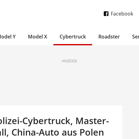
Facebook
odel Y
Model X
Cybertruck
Roadster
Se
ANZEIGE
lizei-Cybertruck, Master-
l, China-Auto aus Polen