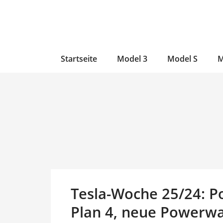
Zum
Skip
Zum
Inhalt
to
Inhalt
wechseln
main
wechseln
content
Startseite
Model 3
Model S
M
Tesla-Woche 25/24: Po
Plan 4, neue Powerwal