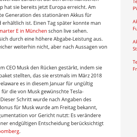
T
 hat sie bereits jetzt Europa erreicht. Am
P
tte Generation des stationären Akkus für
Ak
 erhältlich ist. Einen Tag später konnte man
F
Smarter E in München
schon live sehen.
ich durch eine höhere Abgabe-Leistung aus.
Ak
eicher weiterhin nicht, aber nach Aussagen von
S
Te
hrem CEO Musk den Rücken gestärkt, indem sie
F
aket stellten, das sie erstmals im März 2018
elaware es in diesem Januar für ungültig
h für die von Musk gewünschte Tesla-
e. Dieser Schritt wurde nach Angaben des
onus für Musk wurde am Freitag bekannt,
gumentation vor Gericht nutzt: Es verändere
einer endgültigen Entscheidung berücksichtigt
loomberg
.