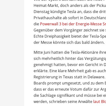
Heimat-Markt, doch anders als der Pickup
Dienstag kündigte Tesla an, dass die dri
Privathaushalte ab sofort in Deutschland
die
Powerwall 3 bei der Energie-Messe 
Gegenüber dem Vorgänger zeichnet sie s
Echte Dreiphasigkeit bietet der Tesla-Sp
der Messe könnte sich das bald ändern.
Mitte Juni hatten die Tesla-Aktionäre i
sich mehrheitlich hinter das Vergütungsp
genehmigt hatten, bevor ein Gericht in D
erklärte. Eine klare Mehrheit gab es auc
Registrierung in Texas statt in Delawar
Boards prompt umgesetzt, und zu dem B
dass er das erneute Votum dafür zur Ar
die Sachlage signifikant und müsse bei 
werden, schrieben seine Anwälte
laut B