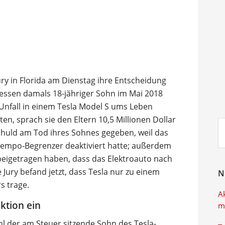
ry in Florida am Dienstag ihre Entscheidung
dessen damals 18-jähriger Sohn im Mai 2018
nfall in einem Tesla Model S ums Leben
, sprach sie den Eltern 10,5 Millionen Dollar
Su
Schuld am Tod ihres Sohnes gegeben, weil das
ei
Tempo-Begrenzer deaktiviert hatte; außerdem
 beigetragen haben, dass das Elektroauto nach
Jury befand jetzt, dass Tesla nur zu einem
N
s trage.
A
ktion ein
m
l der am Steuer sitzende Sohn des Tesla-