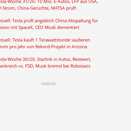
esla-Woche 31/26: 10 Mio. E-Autos, LFP aus USA,
V-Strom, China-Gerüchte, NHTSA prüft
tuell: Tesla prüft angeblich China-Abspaltung für
usion mit SpaceX, CEO Musk dementiert
tuell: Tesla kauft 1 Terawattstunde sauberen
trom pro Jahr von Rekord-Projekt in Arizona
sla-Woche 30/26: Starlink in Autos, Restwert,
rankreich vs. FSD, Musk bremst bei Robotaxis
ANZEIGE