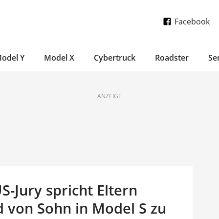
Facebook
odel Y
Model X
Cybertruck
Roadster
Se
ANZEIGE
S-Jury spricht Eltern
d von Sohn in Model S zu