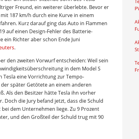
T
ltriger Freund, ein weiterer überlebte. Bevor er
P
 mit 187 km/h durch eine Kurve in einem
Ak
ahren. Kurz darauf ging das Auto in Flammen
F
19 auf einen Design-Fehler des Batterie-
e ein Richter aber schon Ende Juni
Ak
euters
.
S
über den zweiten Vorwurf entscheiden: Weil sein
Te
hwindigkeitsüberschreitung in dem Model S
F
n Tesla eine Vorrichtung zur Tempo-
ie der später Getötete an einem anderen
ß. Als den Besitzer hätte Tesla ihn vorher
 Doch die Jury befand jetzt, dass die Schuld
t bei dem Unternehmen liege. Zu 9 Prozent
ter, und den Großteil der Schuld trug mit 90