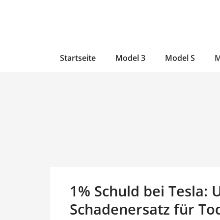
Zum
Skip
Zum
Inhalt
to
Inhalt
wechseln
main
wechseln
content
Startseite
Model 3
Model S
M
1% Schuld bei Tesla: U
Schadenersatz für To