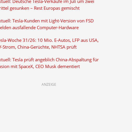
tuell: Deutsche Tesla-Verkäufe im Juli um zwei
rittel gesunken – Rest Europas gemischt
ktuell: Tesla-Kunden mit Light-Version von FSD
elden ausfallende Computer-Hardware
esla-Woche 31/26: 10 Mio. E-Autos, LFP aus USA,
V-Strom, China-Gerüchte, NHTSA prüft
tuell: Tesla prüft angeblich China-Abspaltung für
usion mit SpaceX, CEO Musk dementiert
ANZEIGE