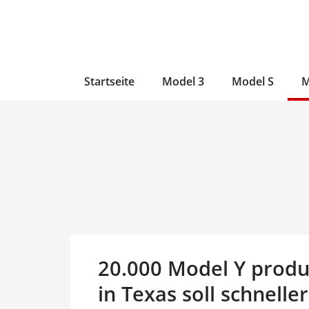
Zum
Skip
Zum
Inhalt
to
Inhalt
wechseln
main
wechseln
content
Startseite
Model 3
Model S
M
20.000 Model Y produz
in Texas soll schnelle