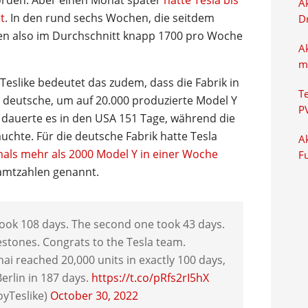
worden. Aber einen Monat später
hatte Tesla bis
Ak
t
. In den rund sechs Wochen, die seitdem
D
n also im Durchschnitt knapp 1700 pro Woche
A
m
eslike bedeutet das zudem, dass die Fabrik in
T
ie deutsche, um auf 20.000 produzierte Model Y
P
auerte es in den USA 151 Tage, während die
auchte. Für die deutsche Fabrik hatte Tesla
Ak
als mehr als 2000 Model Y in einer Woche
F
amtzahlen genannt.
 took 108 days. The second one took 43 days.
stones. Congrats to the Tesla team.
ai reached 20,000 units in exactly 100 days,
erlin in 187 days.
https://t.co/pRfs2rI5hX
oyTeslike)
October 30, 2022