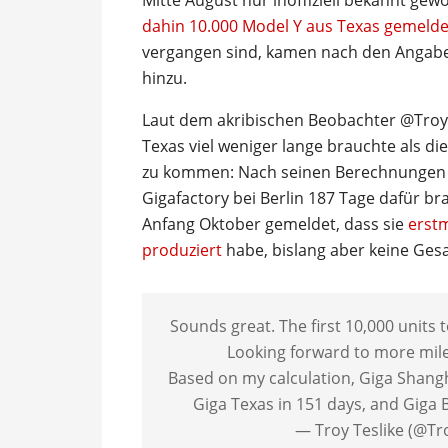
Mitte August nur inoffiziell bekannt ge
dahin 10.000 Model Y aus Texas gemelde
vergangen sind, kamen nach den Angabe
hinzu.
Laut dem akribischen Beobachter @TroyT
Texas viel weniger lange brauchte als d
zu kommen: Nach seinen Berechnungen d
Gigafactory bei Berlin 187 Tage dafür br
Anfang Oktober gemeldet, dass sie
erstm
produziert
habe, bislang aber keine Ges
Sounds great. The first 10,000 units
Looking forward to more mile
Based on my calculation, Giga Shangh
Giga Texas in 151 days, and Giga B
— Troy Teslike (@Tr