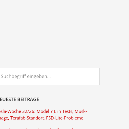
chbegriff
ngeben...
EUESTE BEITRÄGE
esla-Woche 32/26: Model Y L in Tests, Musk-
mage, Terafab-Standort, FSD-Lite-Probleme