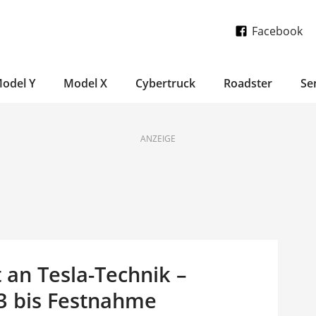
Facebook
odel Y
Model X
Cybertruck
Roadster
Se
ANZEIGE
 an Tesla-Technik –
 3 bis Festnahme