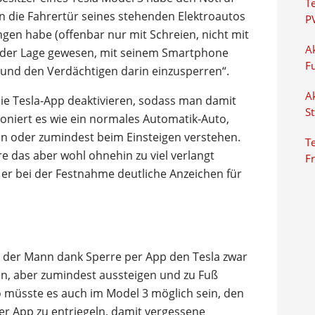
T
 die Fahrertür seines stehenden Elektroautos
P
gen habe (offenbar nur mit Schreien, nicht mit
Ak
in der Lage gewesen, mit seinem Smartphone
F
und den Verdächtigen darin einzusperren“.
Ak
die Tesla-App deaktivieren, sodass man damit
S
oniert es wie ein normales Automatik-Auto,
n oder zumindest beim Einsteigen verstehen.
Te
e das aber wohl ohnehin zu viel verlangt
F
 er bei der Festnahme deutliche Anzeichen für
 der Mann dank Sperre per App den Tesla zwar
en, aber zumindest aussteigen und zu Fuß
o müsste es auch im Model 3 möglich sein, den
r App zu entriegeln, damit vergessene