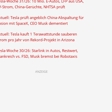
esla-Woche 31/26: 10 Mio. E-Autos, LFP aus USA,
V-Strom, China-Gerüchte, NHTSA prüft
tuell: Tesla prüft angeblich China-Abspaltung für
usion mit SpaceX, CEO Musk dementiert
tuell: Tesla kauft 1 Terawattstunde sauberen
trom pro Jahr von Rekord-Projekt in Arizona
sla-Woche 30/26: Starlink in Autos, Restwert,
rankreich vs. FSD, Musk bremst bei Robotaxis
ANZEIGE