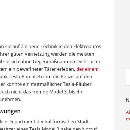
 sie auf die neue Technik in den Elektroautos
 ihrer guten Vernetzung werden die meisten
il sie sich ohne Gegenmaßnahmen leicht orten
zem ein bewaffneter Täter erleben,
der einem
Su
Dank Tesla-App blieb ihm die Polizei auf den
ei
 aber konnte ein mutmaßlicher Tesla-Räuber
auch nicht das fremde Model 3, bis ihn
tzunehmen.
N
ezwungen
A
m
olice Department der kalifornischen Stadt
Besitzer eines Tesla Model 3 habe den Notruf