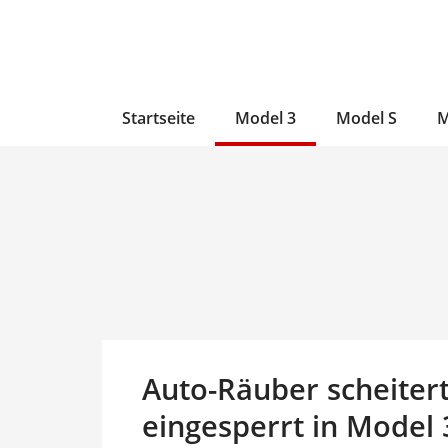
Zum
Skip
Zum
Inhalt
to
Inhalt
wechseln
main
wechseln
content
Startseite
Model 3
Model S
M
Auto-Räuber scheitert
eingesperrt in Model