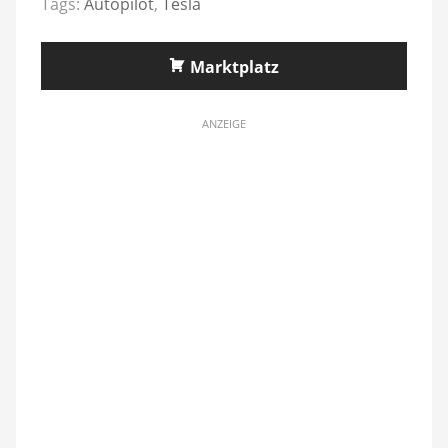
Tags:
Autopilot
,
Tesla
Marktplatz
ANZEIGE