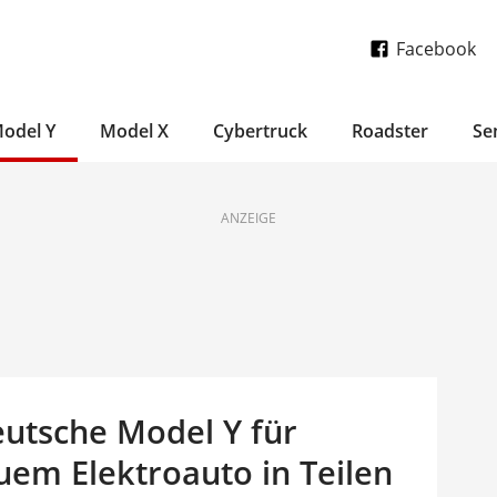
Facebook
odel Y
Model X
Cybertruck
Roadster
Se
ANZEIGE
deutsche Model Y für
uem Elektroauto in Teilen