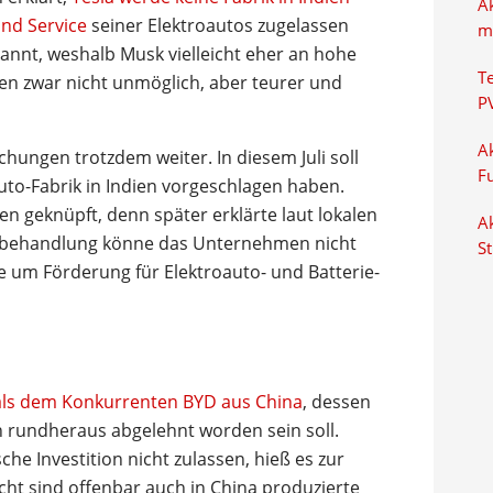
A
und Service
seiner Elektroautos zugelassen
m
annt, weshalb Musk vielleicht eher an hohe
T
dien zwar nicht unmöglich, aber teurer und
P
Ak
ungen trotzdem weiter. In diesem Juli soll
F
uto-Fabrik in Indien vorgeschlagen haben.
 geknüpft, denn später erklärte laut lokalen
Ak
erbehandlung könne das Unternehmen nicht
S
e um Förderung für Elektroauto- und Batterie-
 als dem Konkurrenten BYD aus China
, dessen
en rundheraus abgelehnt worden sein soll.
e Investition nicht zulassen, hieß es zur
ht sind offenbar auch in China produzierte