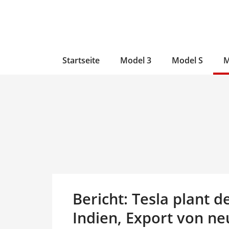
Zum
Skip
Zum
Inhalt
to
Inhalt
wechseln
main
wechseln
content
Startseite
Model 3
Model S
M
Bericht: Tesla plant 
Indien, Export von ne