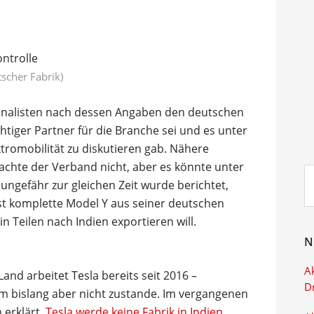
tscher Fabrik)
urnalisten nach dessen Angaben den deutschen
htiger Partner für die Branche sei und es unter
romobilität zu diskutieren gab. Nähere
achte der Verband nicht, aber es könnte unter
Su
ngefähr zur gleichen Zeit wurde berichtet,
ei
 komplette Model Y aus seiner deutschen
n Teilen nach Indien exportieren will.
N
Ak
and arbeitet Tesla bereits seit 2016 –
D
am bislang aber nicht zustande. Im vergangenen
 erklärt,
Tesla werde keine Fabrik in Indien