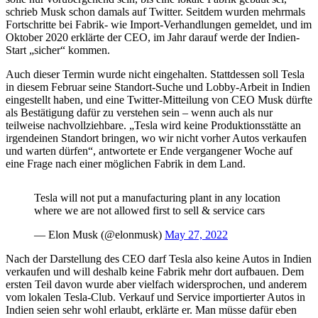
schrieb Musk schon damals auf Twitter. Seitdem wurden mehrmals
Fortschritte bei Fabrik- wie Import-Verhandlungen gemeldet, und im
Oktober 2020 erklärte der CEO, im Jahr darauf werde der Indien-
Start „sicher“ kommen.
Auch dieser Termin wurde nicht eingehalten. Stattdessen soll Tesla
in diesem Februar seine Standort-Suche und Lobby-Arbeit in Indien
eingestellt haben, und eine Twitter-Mitteilung von CEO Musk dürfte
als Bestätigung dafür zu verstehen sein – wenn auch als nur
teilweise nachvollziehbare. „Tesla wird keine Produktionsstätte an
irgendeinen Standort bringen, wo wir nicht vorher Autos verkaufen
und warten dürfen“, antwortete er Ende vergangener Woche auf
eine Frage nach einer möglichen Fabrik in dem Land.
Tesla will not put a manufacturing plant in any location
where we are not allowed first to sell & service cars
— Elon Musk (@elonmusk)
May 27, 2022
Nach der Darstellung des CEO darf Tesla also keine Autos in Indien
verkaufen und will deshalb keine Fabrik mehr dort aufbauen. Dem
ersten Teil davon wurde aber vielfach widersprochen, und anderem
vom lokalen Tesla-Club. Verkauf und Service importierter Autos in
Indien seien sehr wohl erlaubt, erklärte er. Man müsse dafür eben