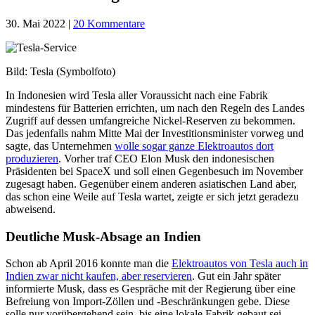
30. Mai 2022
|
20 Kommentare
Bild: Tesla (Symbolfoto)
In Indonesien wird Tesla aller Voraussicht nach eine Fabrik
mindestens für Batterien errichten, um nach den Regeln des Landes
Zugriff auf dessen umfangreiche Nickel-Reserven zu bekommen.
Das jedenfalls nahm Mitte Mai der Investitionsminister vorweg und
sagte, das Unternehmen
wolle sogar ganze Elektroautos dort
produzieren
. Vorher traf CEO Elon Musk den indonesischen
Präsidenten bei SpaceX und soll einen Gegenbesuch im November
zugesagt haben. Gegenüber einem anderen asiatischen Land aber,
das schon eine Weile auf Tesla wartet, zeigte er sich jetzt geradezu
abweisend.
Deutliche Musk-Absage an Indien
Schon ab April 2016 konnte man die
Elektroautos von Tesla auch in
Indien zwar nicht kaufen, aber reservieren
. Gut ein Jahr später
informierte Musk, dass es Gespräche mit der Regierung über eine
Befreiung von Import-Zöllen und -Beschränkungen gebe. Diese
solle nur vorübergehend sein, bis eine lokale Fabrik gebaut sei,