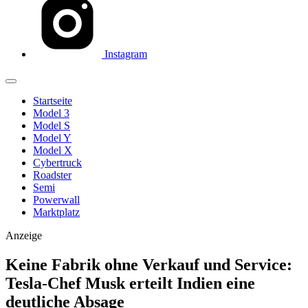
Instagram
Startseite
Model 3
Model S
Model Y
Model X
Cybertruck
Roadster
Semi
Powerwall
Marktplatz
Anzeige
Keine Fabrik ohne Verkauf und Service:
Tesla-Chef Musk erteilt Indien eine
deutliche Absage