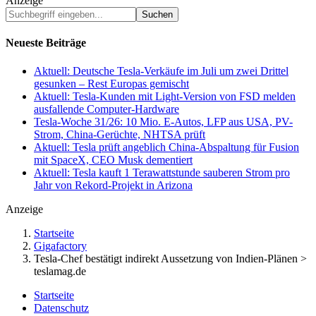
Anzeige
Suchbegriff
eingeben...
Neueste Beiträge
Aktuell: Deutsche Tesla-Verkäufe im Juli um zwei Drittel
gesunken – Rest Europas gemischt
Aktuell: Tesla-Kunden mit Light-Version von FSD melden
ausfallende Computer-Hardware
Tesla-Woche 31/26: 10 Mio. E-Autos, LFP aus USA, PV-
Strom, China-Gerüchte, NHTSA prüft
Aktuell: Tesla prüft angeblich China-Abspaltung für Fusion
mit SpaceX, CEO Musk dementiert
Aktuell: Tesla kauft 1 Terawattstunde sauberen Strom pro
Jahr von Rekord-Projekt in Arizona
Anzeige
Startseite
Gigafactory
Tesla-Chef bestätigt indirekt Aussetzung von Indien-Plänen >
teslamag.de
Startseite
Datenschutz