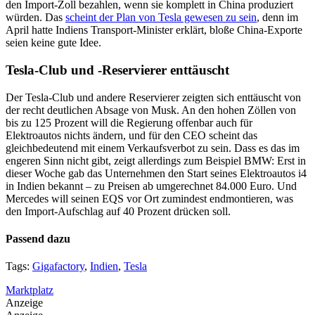
den Import-Zoll bezahlen, wenn sie komplett in China produziert
würden. Das
scheint der Plan von Tesla gewesen zu sein
, denn im
April hatte Indiens Transport-Minister erklärt, bloße China-Exporte
seien keine gute Idee.
Tesla-Club und -Reservierer enttäuscht
Der Tesla-Club und andere Reservierer zeigten sich enttäuscht von
der recht deutlichen Absage von Musk. An den hohen Zöllen von
bis zu 125 Prozent will die Regierung offenbar auch für
Elektroautos nichts ändern, und für den CEO scheint das
gleichbedeutend mit einem Verkaufsverbot zu sein. Dass es das im
engeren Sinn nicht gibt, zeigt allerdings zum Beispiel BMW: Erst in
dieser Woche gab das Unternehmen den Start seines Elektroautos i4
in Indien bekannt – zu Preisen ab umgerechnet 84.000 Euro. Und
Mercedes will seinen EQS vor Ort zumindest endmontieren, was
den Import-Aufschlag auf 40 Prozent drücken soll.
Passend dazu
Tags:
Gigafactory
,
Indien
,
Tesla
Marktplatz
Anzeige