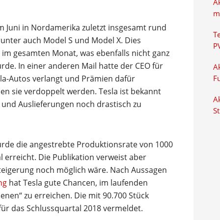
A
m
m Juni in Nordamerika zuletzt insgesamt rund
T
runter auch Model S und Model X. Dies
P
im gesamten Monat, was ebenfalls nicht ganz
e. In einer anderen Mail hatte der CEO für
Ak
sla-Autos verlangt und Prämien dafür
F
len sie verdoppelt werden. Tesla ist bekannt
Ak
 und Auslieferungen noch drastisch zu
S
rde die angestrebte Produktionsrate von 1000
 erreicht. Die Publikation verweist aber
e Steigerung noch möglich wäre. Nach Aussagen
ng
hat Tesla gute Chancen, im laufenden
benen“ zu erreichen. Die mit 90.700 Stück
für das Schlussquartal 2018 vermeldet.