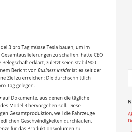
del 3 pro Tag müsse Tesla bauen, um im
 Gesamtauslieferungen zu schaffen, hatte CEO
Belegschaft erklärt, zuletzt seien stabil 900
einem Bericht von
Business Insider
ist es seit der
Su
e Ziel zu erreichen: Die durchschnittlich
ei
pro Tag gelegen.
r
auf Dokumente, aus denen die tägliche
N
des Model 3 hervorgehen soll. Diese
igen Gesamtproduktion, weil die Fahrzeuge
Ak
iedlichen Geschwindigkeiten durchlaufen.
D
renze für das Produktionsvolumen zu