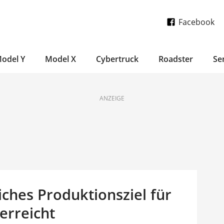
Facebook
odel Y
Model X
Cybertruck
Roadster
Se
ANZEIGE
liches Produktionsziel für
erreicht