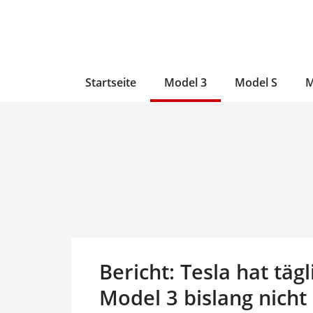
Zum
Skip
Zum
Inhalt
to
Inhalt
wechseln
main
wechseln
content
Startseite
Model 3
Model S
M
Bericht: Tesla hat täg
Model 3 bislang nicht 