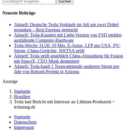
Suchbegriff
eingeben...
Neueste Beiträge
Aktuell: Deutsche Tesla-Verkäufe im Juli um zwei Drittel
gesunken – Rest Europas gemischt
Aktuell: Tesla-Kunden mit Light-Version von FSD melden
ausfallende Computer-Hardware
Tesla-Woche 31/26: 10 Mio. E-Autos, LFP aus USA, PV-
Strom, China-Gerüchte, NHTSA prüft
Aktuell: Tesla prüft angeblich China-Abspaltung für Fusion
mit SpaceX, CEO Musk dementiert
Aktuell: Tesla kauft 1 Terawattstunde sauberen Strom pro
Jahr von Rekord-Projekt in Arizona
Anzeige
Startseite
Brasilien
Tesla laut Bericht mit Interesse an Lithium-Produzent >
teslamag.de
Startseite
Datenschutz
Impressum