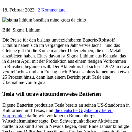
18. Februar 2023
|
2 Kommentare
Bild: Sigma Lithium
Die Preise für den bislang unverzichtbaren Batterie-Rohstoff
Lithium haben sich im vergangenen Jahr vervielfacht – und das
Gleiche gilt für die Kurse mancher Unternehmen, die das Metall
anzubieten haben. Eines davon ist Sigma Lithium aus Kanada, das
in diesem April mit der Produktion aus einem riesigen Vorkommen
in Brasilien beginnen will. Der Aktienkurs hat sich seit 2022 in etwa
verdreifacht – und am Freitag nach Börsenschluss kamen noch etwa
25 Prozent hinzu, denn laut einem Bericht prüft Tesla eine
Übernahme von Sigma.
Tesla will terawattstundenweise Batterien
Eigene Batterien produziert Tesla bereits an seinen US-Standorten in
Kalifornien und Texas, und
die deutsche Gigafactory liefert
Vorprodukte
dafür, wie vor kurzem Brandenburgs
Wirtschaftsminister sagte. Den Schwerpunkt dieser Aktivitäten
dürfte in Zukunft aber in Nevada liegen, denn Ende Januar kündigte
Tesla neue Milliarden-Investitionen für den Ausbau seiner dortigen