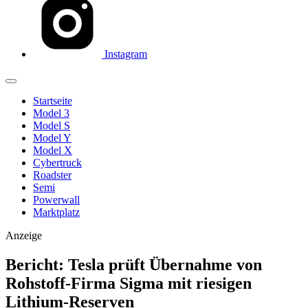
Instagram
Startseite
Model 3
Model S
Model Y
Model X
Cybertruck
Roadster
Semi
Powerwall
Marktplatz
Anzeige
Bericht: Tesla prüft Übernahme von
Rohstoff-Firma Sigma mit riesigen
Lithium-Reserven