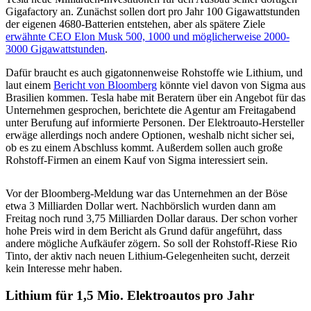
Gigafactory an. Zunächst sollen dort pro Jahr 100 Gigawattstunden
der eigenen 4680-Batterien entstehen, aber als spätere Ziele
erwähnte CEO Elon Musk 500, 1000 und möglicherweise 2000-
3000 Gigawattstunden
.
Dafür braucht es auch gigatonnenweise Rohstoffe wie Lithium, und
laut einem
Bericht von Bloomberg
könnte viel davon von Sigma aus
Brasilien kommen. Tesla habe mit Beratern über ein Angebot für das
Unternehmen gesprochen, berichtete die Agentur am Freitagabend
unter Berufung auf informierte Personen. Der Elektroauto-Hersteller
erwäge allerdings noch andere Optionen, weshalb nicht sicher sei,
ob es zu einem Abschluss kommt. Außerdem sollen auch große
Rohstoff-Firmen an einem Kauf von Sigma interessiert sein.
Vor der Bloomberg-Meldung war das Unternehmen an der Böse
etwa 3 Milliarden Dollar wert. Nachbörslich wurden dann am
Freitag noch rund 3,75 Milliarden Dollar daraus. Der schon vorher
hohe Preis wird in dem Bericht als Grund dafür angeführt, dass
andere mögliche Aufkäufer zögern. So soll der Rohstoff-Riese Rio
Tinto, der aktiv nach neuen Lithium-Gelegenheiten sucht, derzeit
kein Interesse mehr haben.
Lithium für 1,5 Mio. Elektroautos pro Jahr