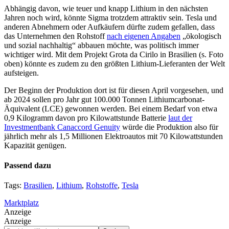
Abhängig davon, wie teuer und knapp Lithium in den nächsten
Jahren noch wird, könnte Sigma trotzdem attraktiv sein. Tesla und
anderen Abnehmern oder Aufkäufern dürfte zudem gefallen, dass
das Unternehmen den Rohstoff
nach eigenen Angaben
„ökologisch
und sozial nachhaltig“ abbauen möchte, was politisch immer
wichtiger wird. Mit dem Projekt Grota da Cirilo in Brasilien (s. Foto
oben) könnte es zudem zu den größten Lithium-Lieferanten der Welt
aufsteigen.
Der Beginn der Produktion dort ist für diesen April vorgesehen, und
ab 2024 sollen pro Jahr gut 100.000 Tonnen Lithiumcarbonat-
Äquivalent (LCE) gewonnen werden. Bei einem Bedarf von etwa
0,9 Kilogramm davon pro Kilowattstunde Batterie
laut der
Investmentbank Canaccord Genuity
würde die Produktion also für
jährlich mehr als 1,5 Millionen Elektroautos mit 70 Kilowattstunden
Kapazität genügen.
Passend dazu
Tags:
Brasilien
,
Lithium
,
Rohstoffe
,
Tesla
Marktplatz
Anzeige
Anzeige