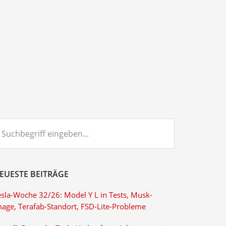
chbegriff
ngeben...
EUESTE BEITRÄGE
esla-Woche 32/26: Model Y L in Tests, Musk-
mage, Terafab-Standort, FSD-Lite-Probleme