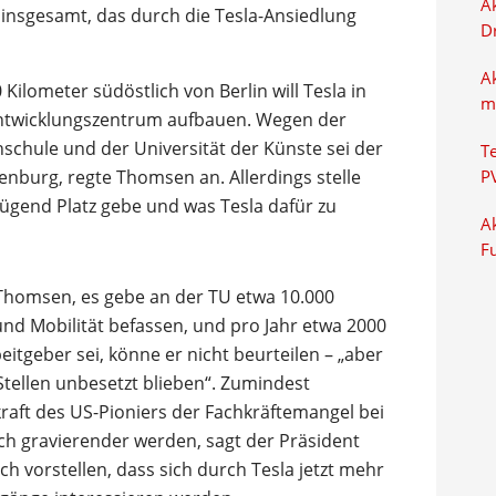
Ak
 insgesamt, das durch die Tesla-Ansiedlung
D
A
Kilometer südöstlich von Berlin will Tesla in
m
Entwicklungszentrum aufbauen. Wegen der
schule und der Universität der Künste sei der
T
tenburg, regte Thomsen an. Allerdings stelle
P
nügend Platz gebe und was Tesla dafür zu
Ak
F
 Thomsen, es gebe an der TU etwa 10.000
und Mobilität befassen, und pro Jahr etwa 2000
eitgeber sei, könne er nicht beurteilen – „aber
tellen unbesetzt blieben“. Zumindest
kraft des US-Pioniers der Fachkräftemangel bei
h gravierender werden, sagt der Präsident
ch vorstellen, dass sich durch Tesla jetzt mehr