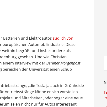
ür Batterien und Elektroautos
südlich von
er europäischen Automobilindustrie. Diese
weithin begrüßt und insbesondere als
ndenburg gesehen. Und wie Christian
Su
in einem Interview mit der
Berliner Morgenpost
ei
sbereichen der Universität einen Schub
N
riebsstränge, „die Tesla ja auch in Grünheide
Für Antriebsstränge könne er sich vorstellen,
T
rojekte und Mitarbeiter „oder sogar eine neue
I
erum seien nicht nur für Autos interessant,