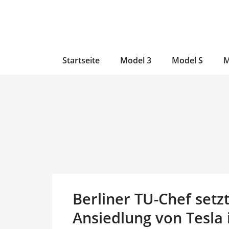
Zum
Skip
Zum
Inhalt
to
Inhalt
wechseln
main
wechseln
content
Startseite
Model 3
Model S
M
Berliner TU-Chef setz
Ansiedlung von Tesla 