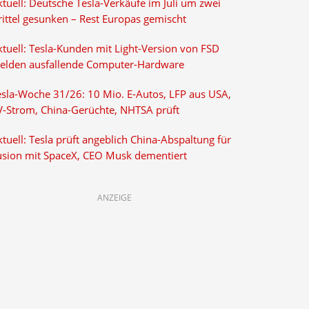
tuell: Deutsche Tesla-Verkäufe im Juli um zwei
rittel gesunken – Rest Europas gemischt
ktuell: Tesla-Kunden mit Light-Version von FSD
elden ausfallende Computer-Hardware
esla-Woche 31/26: 10 Mio. E-Autos, LFP aus USA,
V-Strom, China-Gerüchte, NHTSA prüft
tuell: Tesla prüft angeblich China-Abspaltung für
usion mit SpaceX, CEO Musk dementiert
ANZEIGE