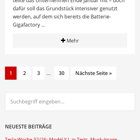
teilte das Unternehmen Ende Januar mit – doch
dafür soll das Grundstück intensiver genutzt
werden, auf dem sich bereits die Batterie-
Gigafactory …
Mehr
Go
Go
Go
Interim
Go
1
2
3
…
30
Nächste Seite »
to
to
to
pages
to
page
page
page
omitted
page
Suchbegriff
eingeben...
NEUESTE BEITRÄGE
Tesla-Woche 32/26: Model Y L in Tests, Musk-Image,