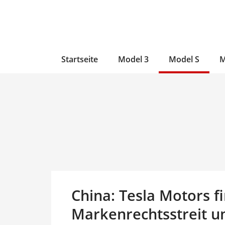
Zum
Skip
Zum
Inhalt
to
Inhalt
wechseln
main
wechseln
content
Startseite
Model 3
Model S
M
China: Tesla Motors f
Markenrechtsstreit 