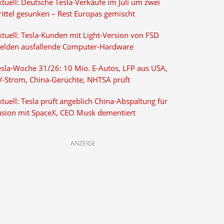
tuell: Deutsche Tesla-Verkäufe im Juli um zwei
rittel gesunken – Rest Europas gemischt
ktuell: Tesla-Kunden mit Light-Version von FSD
elden ausfallende Computer-Hardware
esla-Woche 31/26: 10 Mio. E-Autos, LFP aus USA,
V-Strom, China-Gerüchte, NHTSA prüft
tuell: Tesla prüft angeblich China-Abspaltung für
usion mit SpaceX, CEO Musk dementiert
ANZEIGE