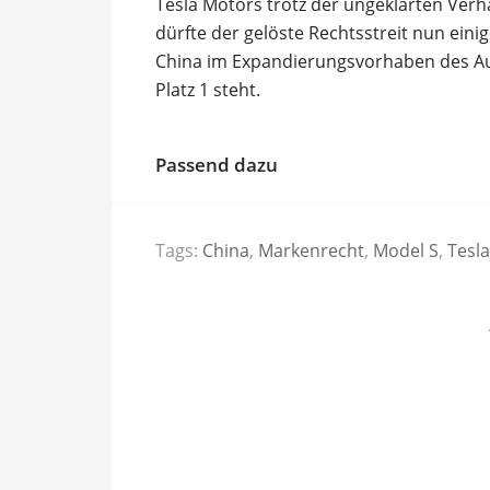
Tesla Motors trotz der ungeklärten Verhä
dürfte der gelöste Rechtsstreit nun ein
China im Expandierungsvorhaben des Auto
Platz 1 steht.
Passend dazu
Tags:
China
,
Markenrecht
,
Model S
,
Tesla