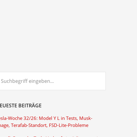
chbegriff
ngeben...
EUESTE BEITRÄGE
esla-Woche 32/26: Model Y L in Tests, Musk-
mage, Terafab-Standort, FSD-Lite-Probleme