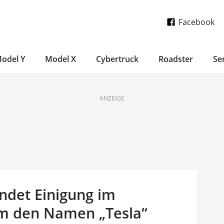
Facebook
odel Y
Model X
Cybertruck
Roadster
Se
ANZEIGE
indet Einigung im
um den Namen „Tesla“