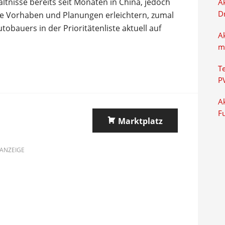
ltnisse bereits seit Monaten in China, jedoch
Ak
D
ige Vorhaben und Planungen erleichtern, zumal
bauers in der Prioritätenliste aktuell auf
A
m
T
P
Ak
F
Marktplatz
ANZEIGE