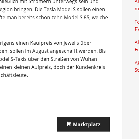
hließlich mit Stromern unterwegs sein und
A
m
Region bringen. Die Tesla Model S sollen einen
fte man bereits schon zehn Model S 85, welche
T
P
brigens einen Kaufpreis von jeweils über
Ak
F
en, sollen im August angeschafft werden. Bis
del S-Taxis über den Straßen von Wuhan
Ak
 einen kleinen Aufpreis, doch der Kundenkreis
S
chäftsleute.
Marktplatz