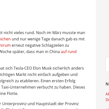
 Zeit nicht vieles rund. Noch im März musste man
eichen
und nur wenige Tage danach gab es mit
entrum
erneut negative Schlagzeilen zu
e Woche später, dass man in China
auf rund
Su
ei
hat sich Tesla-CEO Elon Musk sicherlich anders
wichtigen Markt nicht einfach aufgeben und
olgreich zu etablieren. Einen ersten Erfolg
N
n Taxi-Unternehmen verbucht zu haben. Dieses
ne Flotte.
Ak
D
 Unterprovinz und Hauptstadt der Provinz