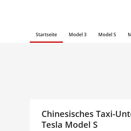
Zum
Skip
Zum
Inhalt
to
Inhalt
wechseln
main
wechseln
content
Startseite
Model 3
Model S
M
Chinesisches Taxi-Un
Tesla Model S