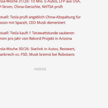
esla-Woche 31/26: 10 Mio. E-Autos, LFP aus USA,
V-Strom, China-Gerüchte, NHTSA prüft
tuell: Tesla prüft angeblich China-Abspaltung für
usion mit SpaceX, CEO Musk dementiert
tuell: Tesla kauft 1 Terawattstunde sauberen
trom pro Jahr von Rekord-Projekt in Arizona
sla-Woche 30/26: Starlink in Autos, Restwert,
rankreich vs. FSD, Musk bremst bei Robotaxis
ANZEIGE