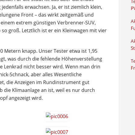
T
edenfalls erwachsen. Ja, er ist ziemlich klein,
P
elungene Front – das wirkt zeitgemäß und
Ak
, einem extrem günstigen Verbrenner-SUV,
F
so groß. Letztlich ist er ein Kleinwagen mit vier
Ak
S
90 Metern knapp. Unser Tester etwa ist 1,95
ngt, was durch die fehlende Höhenverstellung
Te
are Lenkrad nicht besser wird. Wenn man drin
F
hnick-Schnack, aber alles Wesentliche
net, die Anzeigen im Rundinstrument gut
b die Klimaanlage an ist, weil es nur durch
pf angezeigt wird.