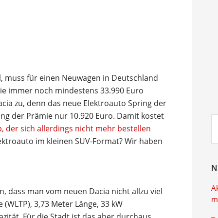
ll, muss für einen Neuwagen in Deutschland
mie immer noch mindestens 33.990 Euro
Dacia zu, denn das neue Elektroauto Spring der
ng der Prämie nur 10.920 Euro. Damit kostet
Su
, der sich allerdings nicht mehr bestellen
ei
ektroauto im kleinen SUV-Format? Wir haben
N
A
n, dass man vom neuen Dacia nicht allzu viel
m
e (WLTP), 3,73 Meter Länge, 33 kW
ität. Für die Stadt ist das aber durchaus