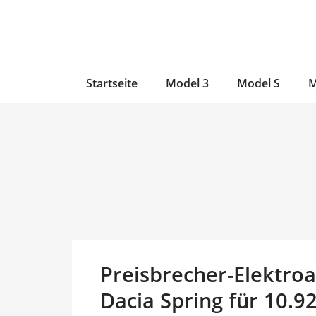
Zum
Skip
Zum
Inhalt
to
Inhalt
wechseln
main
wechseln
content
Startseite
Model 3
Model S
M
Preisbrecher-Elektroa
Dacia Spring für 10.9