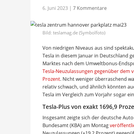
6. Juni 2023
|
7 Kommentare
Bild: teslamag.de (Symbolfoto)
Von niedrigen Niveaus aus sind spektaku
Tesla in diesem Januar in Deutschland gez
Marktes nach dem Umweltbonus-Endspurt
Tesla-Neuzulassungen gegenüber dem v
Prozent
. Nicht weniger überraschend wa
relativ schwach, und ähnlich könnten auc
Tesla im Vergleich zum Vorjahr sogar e
Tesla-Plus von exakt 1696,9 Proz
Insgesamt zeigte sich der deutsche Auto-
Bundesamt (KBA) am Montag
veröffentl
Neuzulassungen (+19,2 Prozent) gegenü