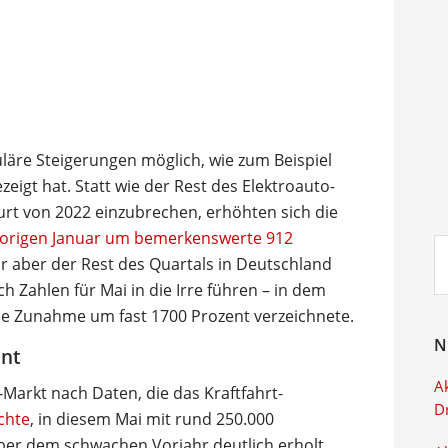
läre Steigerungen möglich, wie zum Beispiel
eigt hat. Statt wie der Rest des Elektroauto-
 von 2022 einzubrechen, erhöhten sich die
origen Januar um bemerkenswerte 912
Su
r aber der Rest des Quartals in Deutschland
ei
h Zahlen für Mai in die Irre führen – in dem
ine Zunahme um fast 1700 Prozent verzeichnete.
N
ent
Ak
Markt nach Daten, die das Kraftfahrt-
D
ichte
, in diesem Mai mit rund 250.000
ber dem schwachen Vorjahr deutlich erholt