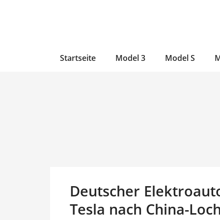
Zum
Skip
Zum
Inhalt
to
Inhalt
wechseln
main
wechseln
content
Startseite
Model 3
Model S
M
Deutscher Elektroaut
Tesla nach China-Loch