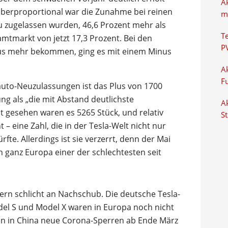
A
 Überproportional war die Zunahme bei reinen
m
u zugelassen wurden, 46,6 Prozent mehr als
T
amtmarkt von jetzt 17,3 Prozent. Bei den
P
us mehr bekommen, ging es mit einem Minus
Ak
F
oauto-Neuzulassungen ist das Plus von 1700
ung als „die mit Abstand deutlichste
Ak
 gesehen waren es 5265 Stück, und relativ
S
– eine Zahl, die in der Tesla-Welt nicht nur
te. Allerdings ist sie verzerrt, denn der Mai
n ganz Europa einer der schlechtesten seit
dern schlicht an Nachschub. Die deutsche Tesla-
del S und Model X waren in Europa noch nicht
en in China neue Corona-Sperren ab Ende März