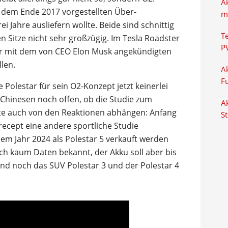
A
 dem Ende 2017 vorgestellten Über-
m
i Jahre ausliefern wollte. Beide sind schnittig
T
n Sitze nicht sehr großzügig. Im Tesla Roadster
P
ber mit dem von CEO Elon Musk angekündigten
len.
Ak
F
 Polestar für sein O2-Konzept jetzt keinerlei
 Chinesen noch offen, ob die Studie zum
Ak
fte auch von den Reaktionen abhängen: Anfang
S
cept eine andere sportliche Studie
dem Jahr 2024 als Polestar 5 verkauft werden
och kaum Daten bekannt, der Akku soll aber bis
ind noch das SUV Polestar 3 und der Polestar 4