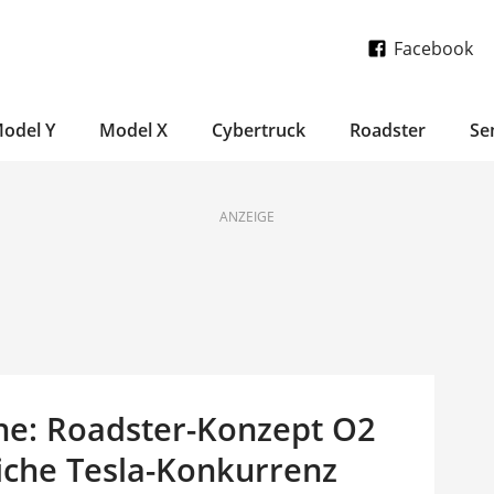
Facebook
odel Y
Model X
Cybertruck
Roadster
Se
ANZEIGE
ne: Roadster-Konzept O2
iche Tesla-Konkurrenz