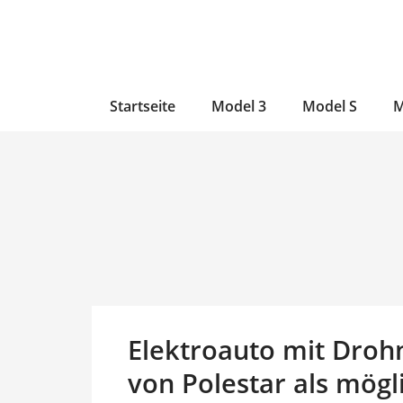
Zum
Skip
Zum
Inhalt
to
Inhalt
wechseln
main
wechseln
content
Startseite
Model 3
Model S
M
Elektroauto mit Droh
von Polestar als mögl