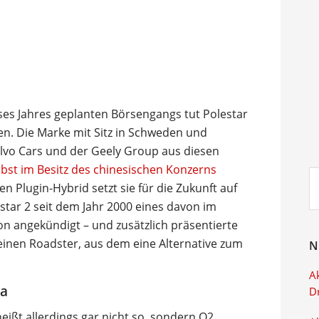
ieses Jahres geplanten Börsengangs tut Polestar
en. Die Marke mit Sitz in Schweden und
olvo Cars und der Geely Group aus diesen
bst im Besitz des chinesischen Konzerns
Su
n Plugin-Hybrid setzt sie für die Zukunft auf
ei
star 2 seit dem Jahr 2000 eines davon im
 angekündigt – und zusätzlich präsentierte
einen Roadster, aus dem eine Alternative zum
N
Ak
la
D
ißt allerdings gar nicht so, sondern O2.