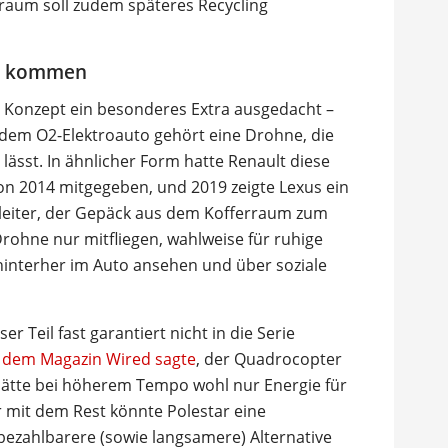
nraum soll zudem späteres Recycling
it kommen
s Konzept ein besonderes Extra ausgedacht –
u dem O2-Elektroauto gehört eine Drohne, die
lässt. In ähnlicher Form hatte Renault diese
on 2014 mitgegeben, und 2019 zeigte Lexus ein
leiter, der Gepäck aus dem Kofferraum zum
 Drohne nur mitfliegen, wahlweise für ruhige
interher im Auto ansehen und über soziale
r Teil fast garantiert nicht in die Serie
r
dem Magazin Wired sagte
, der Quadrocopter
hätte bei höherem Tempo wohl nur Energie für
 mit dem Rest könnte Polestar eine
bezahlbarere (sowie langsamere) Alternative