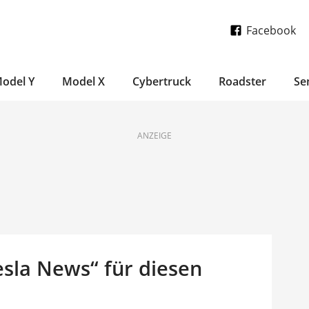
Facebook
odel Y
Model X
Cybertruck
Roadster
Se
ANZEIGE
esla News“ für diesen