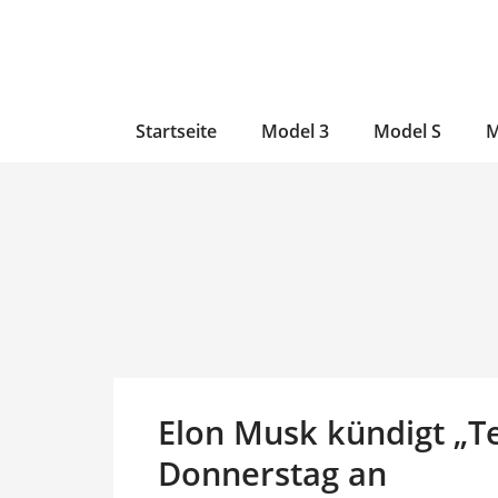
Zum
Skip
Zum
Inhalt
to
Inhalt
wechseln
main
wechseln
content
Startseite
Model 3
Model S
M
Elon Musk kündigt „T
Donnerstag an