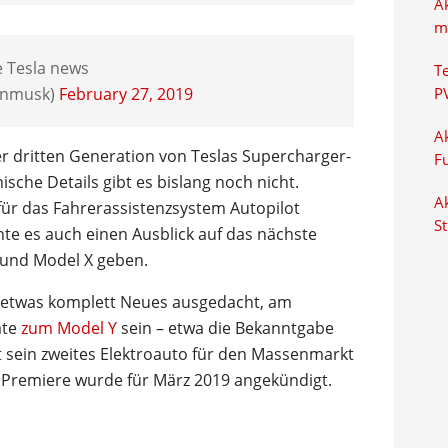
A
m
 Tesla news
T
onmusk)
February 27, 2019
P
Ak
er dritten Generation von Teslas Supercharger-
F
sche Details gibt es bislang noch nicht.
Ak
für das Fahrerassistenzsystem Autopilot
S
nte es auch einen Ausblick auf das nächste
 und Model X geben.
h etwas komplett Neues ausgedacht, am
ate
zum Model Y
sein – etwa die Bekanntgabe
at sein zweites Elektroauto für den Massenmarkt
le Premiere wurde für März 2019 angekündigt.