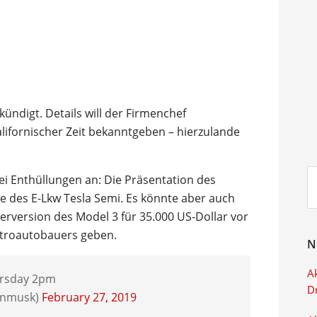
ündigt. Details will der Firmenchef
fornischer Zeit bekanntgeben – hierzulande
Su
wei Enthüllungen an: Die Präsentation des
ei
des E-Lkw Tesla Semi. Es könnte aber auch
erversion des Model 3 für 35.000 US-Dollar vor
ktroautobauers geben.
N
Ak
rsday 2pm
D
onmusk)
February 27, 2019