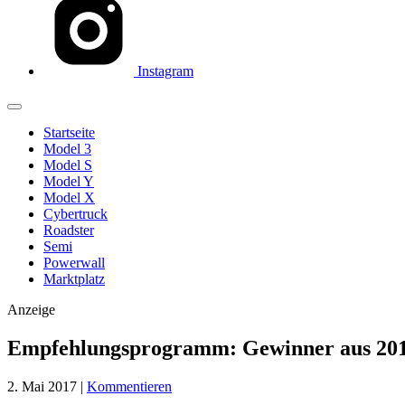
Instagram
Startseite
Model 3
Model S
Model Y
Model X
Cybertruck
Roadster
Semi
Powerwall
Marktplatz
Anzeige
Empfehlungsprogramm: Gewinner aus 2016 
2. Mai 2017
|
Kommentieren