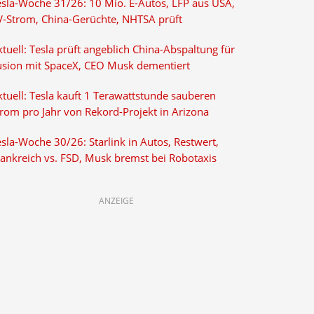
esla-Woche 31/26: 10 Mio. E-Autos, LFP aus USA,
V-Strom, China-Gerüchte, NHTSA prüft
tuell: Tesla prüft angeblich China-Abspaltung für
usion mit SpaceX, CEO Musk dementiert
tuell: Tesla kauft 1 Terawattstunde sauberen
trom pro Jahr von Rekord-Projekt in Arizona
sla-Woche 30/26: Starlink in Autos, Restwert,
rankreich vs. FSD, Musk bremst bei Robotaxis
ANZEIGE