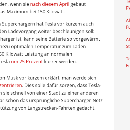
T
aden, wenn sie
nach diesem April
gebaut
P
 das Maximum bei 150 Kilowatt.
Ak
 Superchargern hat Tesla vor kurzem auch
F
den Ladevorgang weiter beschleunigen soll:
rger ist, kann seine Batterie so vorgewärmt
Ak
nahezu optimalen Temperatur zum Laden
S
50 Kilowatt Leistung an normalen
Te
Tesla
um 25 Prozent
kürzer werden.
F
on Musk vor kurzem erklärt, man werde sich
zentrieren
. Dies solle dafür sorgen, dass Tesla-
n sie schnell von einer Stadt zu einer anderen
ar schon das ursprüngliche Supercharger-Netz
erstützung von Langstrecken-Fahrten gedacht.