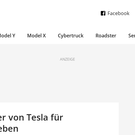
Facebook
odel Y
Model X
Cybertruck
Roadster
Se
ANZEIGE
r von Tesla für
geben