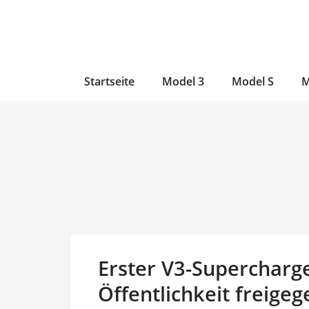
Zum
Skip
Zum
Inhalt
to
Inhalt
wechseln
main
wechseln
content
Startseite
Model 3
Model S
M
Erster V3-Supercharge
Öffentlichkeit freige