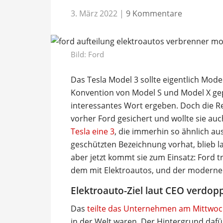
3. März 2022
|
9 Kommentare
Bild: Ford
Das Tesla Model 3 sollte eigentlich Mode
Konvention von Model S und Model X gep
interessantes Wort ergeben. Doch die R
vorher Ford gesichert und wollte sie auc
Tesla eine 3
, die immerhin so ähnlich au
geschützten Bezeichnung vorhat, blieb l
aber jetzt kommt sie zum Einsatz: Ford 
dem mit Elektroautos, und der modern
Elektroauto-Ziel laut CEO verdopp
Das
teilte das Unternehmen am Mittwoc
in der Welt waren. Der Hintergrund dafür 