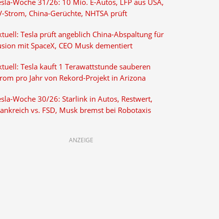
esla-Woche 31/26: 10 Mio. E-Autos, LFP aus USA,
V-Strom, China-Gerüchte, NHTSA prüft
tuell: Tesla prüft angeblich China-Abspaltung für
usion mit SpaceX, CEO Musk dementiert
tuell: Tesla kauft 1 Terawattstunde sauberen
trom pro Jahr von Rekord-Projekt in Arizona
sla-Woche 30/26: Starlink in Autos, Restwert,
rankreich vs. FSD, Musk bremst bei Robotaxis
ANZEIGE