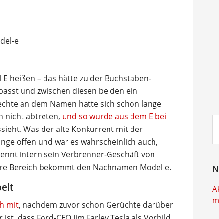
l E heißen – das hätte zu der Buchstaben-
asst und zwischen diesen beiden ein
echte an dem Namen hatte sich schon lange
h nicht abtreten,
und so wurde aus dem E bei
Su
ssieht. Was der alte Konkurrent mit der
ei
ange offen und war es wahrscheinlich auch,
trennt intern sein Verbrenner-Geschäft von
ere Bereich bekommt den Nachnamen Model e.
N
elt
A
m
h mit
, nachdem zuvor schon Gerüchte darüber
ist, dass Ford-CEO Jim Farley Tesla als Vorbild