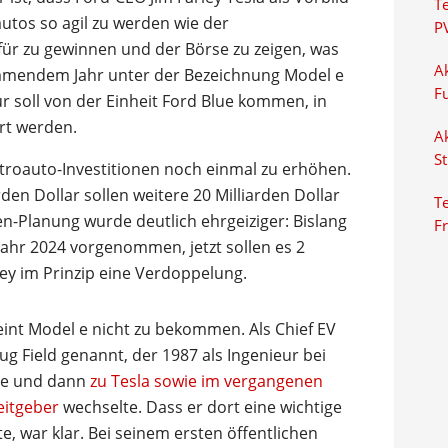
T
utos so agil zu werden wie der
P
für zu gewinnen und der Börse zu zeigen, was
Ak
kommendem Jahr unter der Bezeichnung Model e
F
 soll von der Einheit Ford Blue kommen, in
hrt werden.
Ak
S
ktroauto-Investitionen noch einmal zu erhöhen.
den Dollar sollen weitere 20 Milliarden Dollar
Te
-Planung wurde deutlich ehrgeiziger: Bislang
F
Jahr 2024 vorgenommen, jetzt sollen es 2
rley im Prinzip eine Verdoppelung.
int Model e nicht zu bekommen. Als Chief EV
ug Field genannt, der 1987 als Ingenieur bei
le und dann
zu Tesla sowie im vergangenen
eitgeber
wechselte. Dass er dort eine wichtige
te, war klar. Bei seinem ersten öffentlichen