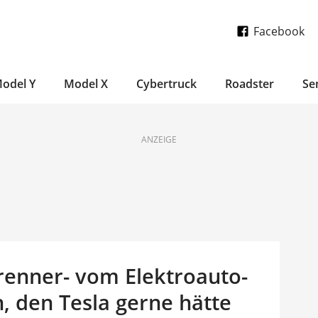
Facebook
odel Y
Model X
Cybertruck
Roadster
Se
ANZEIGE
renner- vom Elektroauto-
, den Tesla gerne hätte