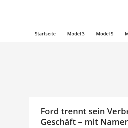
Zum
Skip
Zum
Inhalt
to
Inhalt
wechseln
main
wechseln
content
Startseite
Model 3
Model S
M
Ford trennt sein Verb
Geschäft – mit Namen