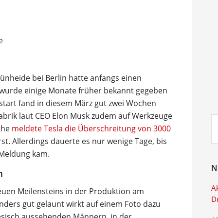
rünheide bei Berlin hatte anfangs einen
t wurde einige Monate früher bekannt gegeben
bsstart fand in diesem März gut zwei Wochen
Fabrik laut CEO Elon Musk zudem auf Werkzeuge
Su
che
meldete Tesla die Überschreitung von 3000
ei
st. Allerdings dauerte es nur wenige Tage, bis
e Meldung kam.
N
n
Ak
euen Meilensteins in der Produktion am
D
ers gut gelaunt wirkt auf einem Foto dazu
esisch aussehenden Männern, in der