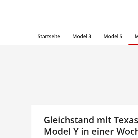
Zum
Skip
Zum
Inhalt
to
Inhalt
wechseln
main
wechseln
content
Startseite
Model 3
Model S
M
Gleichstand mit Texas
Model Y in einer Woc