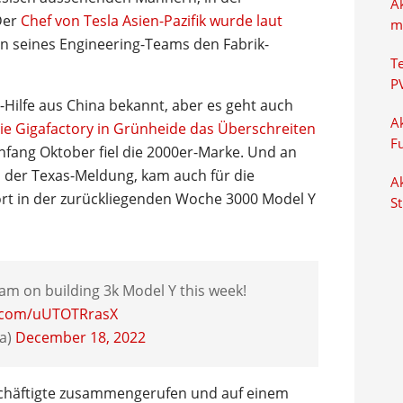
A
Der
Chef von Tesla Asien-Pazifik wurde laut
m
en seines Engineering-Teams den Fabrik-
T
P
t-Hilfe aus China bekannt, aber es geht auch
Ak
die Gigafactory in Grünheide das Überschreiten
F
fang Oktober fiel die 2000er-Marke. Und an
h der Texas-Meldung, kam auch für die
Ak
ort in der zurückliegenden Woche 3000 Model Y
S
eam on building 3k Model Y this week!
r.com/uUTOTRrasX
la)
December 18, 2022
schäftigte zusammengerufen und auf einem