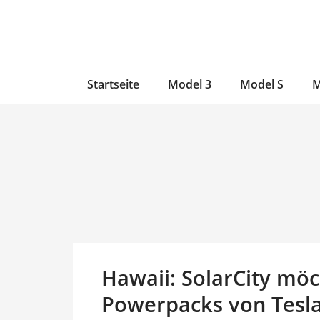
Zum
Skip
Zum
Inhalt
to
Inhalt
wechseln
main
wechseln
content
Startseite
Model 3
Model S
M
Hawaii: SolarCity möc
Powerpacks von Tesla