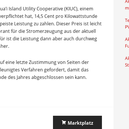
A
m
a’i Island Utility Cooperative (KIUC), einem
 verpflichtet hat, 14,5 Cent pro Kilowattstunde
T
eiste Leistung zu zahlen. Dieser Preis ist leicht
P
ferant für die Stromerzeugung aus der aktuell
ür ist die Leistung dann aber auch durchweg
Ak
sher.
F
Ak
f eine letzte Zustimmung von Seiten der
S
leunigtes Verfahren gefordert, damit das
nde des Jahres abgeschlossen sein kann.
Marktplatz