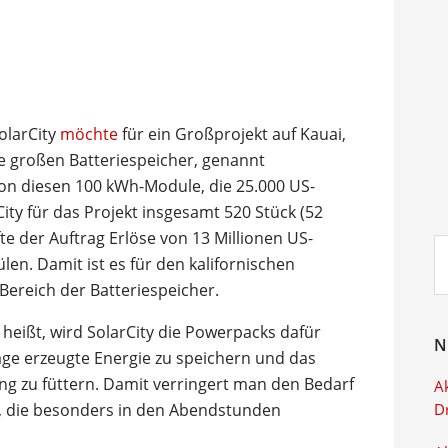
olarCity
möchte
für ein Großprojekt auf Kauai,
ie großen Batteriespeicher, genannt
on diesen 100 kWh-Module, die 25.000 US-
ity für das Projekt insgesamt 520 Stück (52
te der Auftrag Erlöse von 13 Millionen US-
Su
len. Damit ist es für den kalifornischen
ei
Bereich der Batteriespeicher.
heißt, wird SolarCity die Powerpacks dafür
N
age erzeugte Energie zu speichern und das
ng zu füttern. Damit verringert man den Bedarf
Ak
, die besonders in den Abendstunden
D