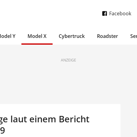
Facebook
odel Y
Model X
Cybertruck
Roadster
Se
ANZEIGE
ge laut einem Bericht
19