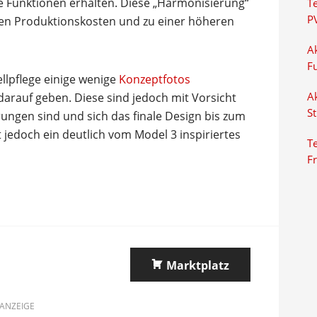
e Funktionen erhalten. Diese „Harmonisierung“
T
P
eren Produktionskosten und zu einer höheren
Ak
F
lpflege einige wenige
Konzeptfotos
 darauf geben. Diese sind jedoch mit Vorsicht
Ak
S
erungen sind und sich das finale Design bis zum
jedoch ein deutlich vom Model 3 inspiriertes
Te
F
Marktplatz
ANZEIGE