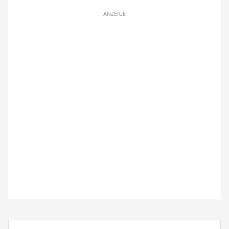
ANZEIGE
Suchbegriff