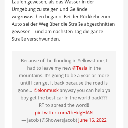
Laufen gewesen, als das Wasser in der
Umgebung zu steigen und Gelände
wegzuwaschen begann. Bei der Rückkehr zum
Auto sei der Weg über die Straße abgeschnitten
gewesen – und am nächsten Tag die ganze
Straße verschwunden.
Because of the flooding in Yellowstone, I
had to leave my new
@Tesla
in the
mountains. It’s going to be a year or more
until I can get it back because the road is
gone…
@elonmusk
anyway you can help ya
boy get the best car in the world back???
RT to spread the word!!
pic.twitter.com/thHdgHlA6I
— Jacob (@ShowersJacob)
June 16, 2022