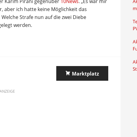
zer Karim Pirani gegenüber
10News
. „Es war mir
A
m
r, aber ich hatte keine Möglichkeit das
. Welche Strafe nun auf die zwei Diebe
T
gelegt werden.
P
Ak
F
Ak
S
Marktplatz
ANZEIGE