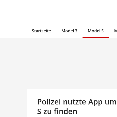
Zum
Skip
Zum
Inhalt
to
Inhalt
wechseln
main
wechseln
content
Startseite
Model 3
Model S
M
Polizei nutzte App u
S zu finden