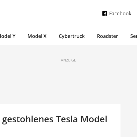
Facebook
odel Y
Model X
Cybertruck
Roadster
Se
ANZEIGE
m gestohlenes Tesla Model