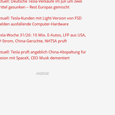
tuell: Deutsche Tesla-Verkäufe im Juli um zwei
rittel gesunken – Rest Europas gemischt
ktuell: Tesla-Kunden mit Light-Version von FSD
elden ausfallende Computer-Hardware
esla-Woche 31/26: 10 Mio. E-Autos, LFP aus USA,
V-Strom, China-Gerüchte, NHTSA prüft
tuell: Tesla prüft angeblich China-Abspaltung für
usion mit SpaceX, CEO Musk dementiert
ANZEIGE