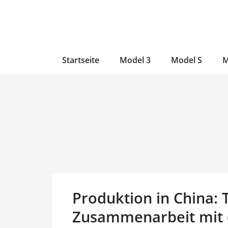
Zum
Skip
Zum
Inhalt
to
Inhalt
wechseln
main
wechseln
content
Startseite
Model 3
Model S
M
Produktion in China: T
Zusammenarbeit mit 