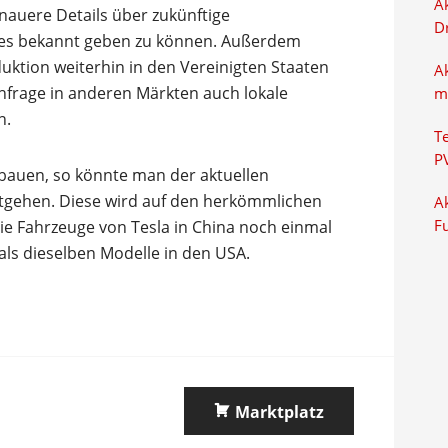
Ak
nauere Details über zukünftige
D
res bekannt geben zu können. Außerdem
uktion weiterhin in den Vereinigten Staaten
A
chfrage in anderen Märkten auch lokale
m
n.
T
P
ufbauen, so könnte man der aktuellen
tgehen. Diese wird auf den herkömmlichen
Ak
ie Fahrzeuge von Tesla in China noch einmal
F
als dieselben Modelle in den USA.
Marktplatz