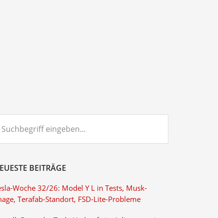
chbegriff
ngeben...
EUESTE BEITRÄGE
esla-Woche 32/26: Model Y L in Tests, Musk-
mage, Terafab-Standort, FSD-Lite-Probleme