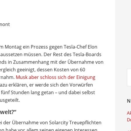
m Montag ein Prozess gegen Tesla-Chef Elon
 aussetzen müssen. Der Rest des Tesla-Boards
Fonds in Zusammenhang mit der Übernahme von
ergleich geeinigt, dessen Kosten von 60
Su
ernahm.
Musk aber schloss sich der Einigung
ei
dazu erklären, er werde sich den Vorwürfen
 fünf Stunden lang getan – und dabei selbst
sgeteilt.
N
welt?“
Ak
D
ei der Übernahme von Solarcity Treuepflichten
tion habe vor allem seinen eigenen Interessen