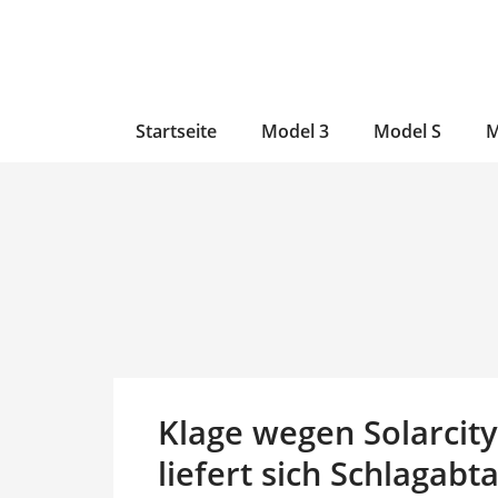
Zum
Skip
Zum
Inhalt
to
Inhalt
wechseln
main
wechseln
content
Startseite
Model 3
Model S
M
Klage wegen Solarcity
liefert sich Schlagab