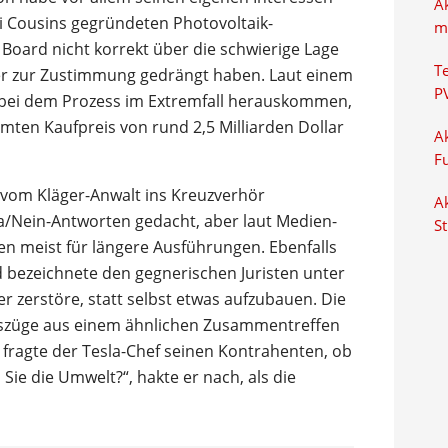
A
i Cousins gegründeten Photovoltaik-
m
Board nicht korrekt über die schwierige Lage
T
eder zur Zustimmung gedrängt haben. Laut einem
P
bei dem Prozess im Extremfall herauskommen,
mten Kaufpreis von rund 2,5 Milliarden Dollar
Ak
F
vom Kläger-Anwalt ins Kreuzverhör
Ak
a/Nein-Antworten gedacht, aber laut Medien-
S
en meist für längere Ausführungen. Ebenfalls
 bezeichnete den gegnerischen Juristen unter
r zerstöre, statt selbst etwas aufzubauen. Die
szüge aus einem ähnlichen Zusammentreffen
fragte der Tesla-Chef seinen Kontrahenten, ob
Sie die Umwelt?“, hakte er nach, als die