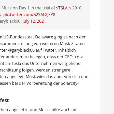
usk on Day 1 in the trial of
$TSLA
‘s 2016
y.
pic.twitter.com/52SALXJSY8
aryblack00)
July 12, 2021
im US-Bundesstaat Delaware ging es nach den
 Zusammenstellung von weiteren Musk-Zitaten
ter @garyblack00 auf Twitter. Inhaltlich
ter anderem zu belegen, dass der CEO trotz
zent an Tesla das Unternehmen weitgehend
Einschätzung folgen, werden strengere
ten angelegt. Musk wies das aber von sich und
ressen bei der Vorbereitung der Solarcity-
fest
chen angesetzt, und Musk sollte auch am