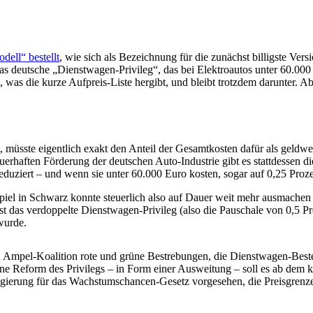
ell“ bestellt
, wie sich als Bezeichnung für die zunächst billigste Ve
 deutsche „Dienstwagen-Privileg“, das bei Elektroautos unter 60.000 E
as die kurze Aufpreis-Liste hergibt, und bleibt trotzdem darunter. Aber
müsste eigentlich exakt den Anteil der Gesamtkosten dafür als geldwe
uerhaften Förderung der deutschen Auto-Industrie gibt es stattdessen d
eduziert – und wenn sie unter 60.000 Euro kosten, sogar auf 0,25 Proze
l in Schwarz konnte steuerlich also auf Dauer weit mehr ausmachen a
est das verdoppelte Dienstwagen-Privileg (also die Pauschale von 0,5 P
wurde.
 Ampel-Koalition rote und grüne Bestrebungen, die Dienstwagen-Best
ine Reform des Privilegs – in Form einer Ausweitung – soll es ab dem
regierung für das Wachstumschancen-Gesetz vorgesehen, die Preisgrenze