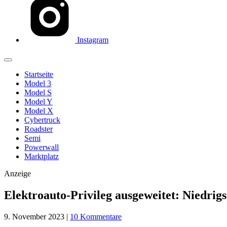
Instagram
Startseite
Model 3
Model S
Model Y
Model X
Cybertruck
Roadster
Semi
Powerwall
Marktplatz
Anzeige
Elektroauto-Privileg ausgeweitet: Niedrigst
9. November 2023
|
10 Kommentare