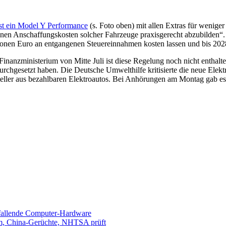
st ein Model Y Performance
(s. Foto oben) mit allen Extras für wenig
egenen Anschaffungskosten solcher Fahrzeuge praxisgerecht abzubilden
ionen Euro an entgangenen Steuereinnahmen kosten lassen und bis 2028
nanzministerium von Mitte Juli ist diese Regelung noch nicht enthalte
chgesetzt haben. Die Deutsche Umwelthilfe kritisierte die neue Elektroa
teller aus bezahlbaren Elektroautos. Bei Anhörungen am Montag gab e
sfallende Computer-Hardware
m, China-Gerüchte, NHTSA prüft