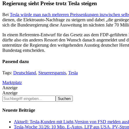
Regierung sieht Preise trotz Tesla steigen
Bei
Tesla würde man nach mehreren Preissenkungen inzwischen selb
dienen, die Elektroauto-Nachfrage zu steigern und dabei „die gesti
sich die Bundesregierung diese Ausweitung im nächsten Jahr 70 Mill
In einem Referenten-Entwurf für das Gesetz aus dem FDP-geführten Fi
dürfte also ein anderes Ressort den Wunsch danach angemeldet und dur
unterstütze die Regierung den weitgehenden Ausstieg deutscher Hers
Bundestag entscheiden.
Passend dazu
Tags:
Deutschland
,
Steuerersparnis
,
Tesla
Marktplatz
Anzeige
Anzeige
Suchbegriff
eingeben...
Neueste Beiträge
Aktuell: Tesla-Kunden mit Light-Version von FSD melden au
Tesla-Woche 31/26: 10 Mio. E-Autos, LFP aus USA, PV-Stro