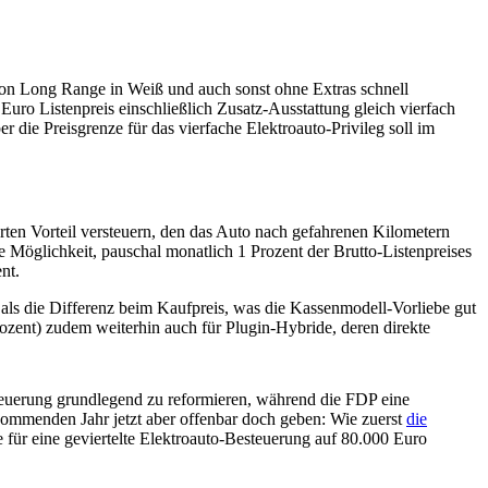
rsion Long Range in Weiß und auch sonst ohne Extras schnell
uro Listenpreis einschließlich Zusatz-Ausstattung gleich vierfach
 die Preisgrenze für das vierfache Elektroauto-Privileg soll im
rten Vorteil versteuern, den das Auto nach gefahrenen Kilometern
ie Möglichkeit, pauschal monatlich 1 Prozent der Brutto-Listenpreises
nt.
ls die Differenz beim Kaufpreis, was die Kassenmodell-Vorliebe gut
rozent) zudem weiterhin auch für Plugin-Hybride, deren direkte
euerung grundlegend zu reformieren, während die FDP eine
 kommenden Jahr jetzt aber offenbar doch geben: Wie zuerst
die
 für eine geviertelte Elektroauto-Besteuerung auf 80.000 Euro