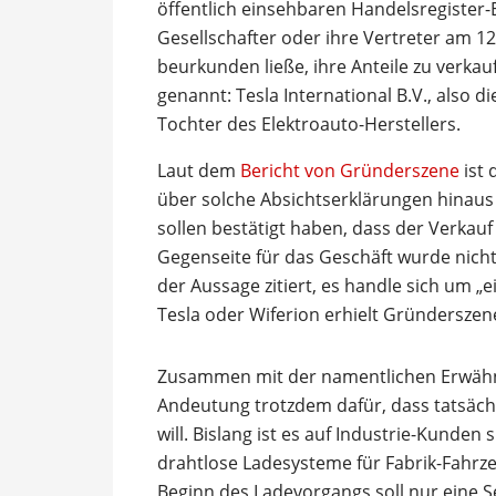
öffentlich einsehbaren Handelsregister-
Gesellschafter oder ihre Vertreter am 12
beurkunden ließe, ihre Anteile zu verka
genannt: Tesla International B.V., also 
Tochter des Elektroauto-Herstellers.
Laut dem
Bericht von Gründerszene
ist 
über solche Absichtserklärungen hinaus 
sollen bestätigt haben, dass der Verkau
Gegenseite für das Geschäft wurde nicht
der Aussage zitiert, es handle sich um „
Tesla oder Wiferion erhielt Gründersze
Zusammen mit der namentlichen Erwähnu
Andeutung trotzdem dafür, dass tatsäch
will. Bislang ist es auf Industrie-Kunden 
drahtlose Ladesysteme für Fabrik-Fahrz
Beginn des Ladevorgangs soll nur eine 