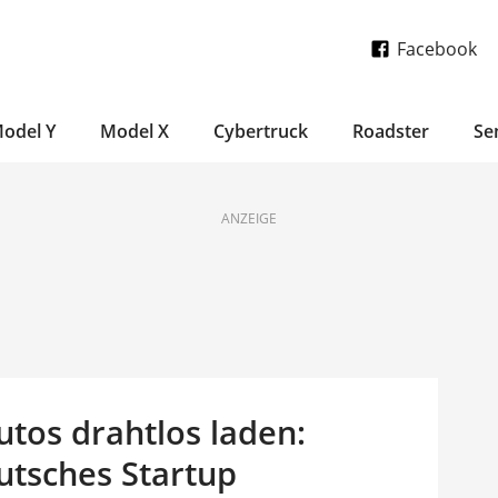
Facebook
odel Y
Model X
Cybertruck
Roadster
Se
ANZEIGE
tos drahtlos laden:
eutsches Startup