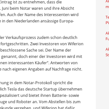
A
Eintrag ist zu entnehmen, dass die
m
. Juni beim Notar waren und ihre Absicht
ufen. Auch der Name des Interessenten wird
T
die in den Niederlanden ansässige Europa-
P
Ak
der Verkaufsprozess zudem schon deutlich
F
fortgeschritten. Zwei Investoren von Wiferion
Ak
f beschlossene Sache sei. Der Name der
S
 genannt, doch einer der Investoren wird mit
einen interessanten Käufer“. Antworten von
ne nach eigenen Angaben auf Nachfrage nicht.
ng in dem Notar-Protokoll spricht die
lich Tesla das deutsche Startup übernehmen
spezialisiert und bietet ihnen Batterie- sowie
euge und Roboter an. Vom Abstellen bis zum
Sekunde vergehen, und Wiferion hat dafür