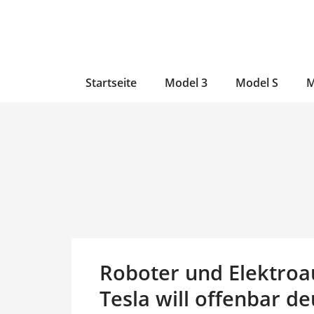
Zum
Skip
Zum
Inhalt
to
Inhalt
wechseln
main
wechseln
content
Startseite
Model 3
Model S
M
Roboter und Elektroau
Tesla will offenbar d