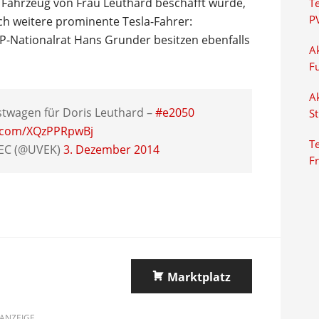
 Fahrzeug von Frau Leuthard beschafft wurde,
T
P
noch weitere prominente Tesla-Fahrer:
-Nationalrat Hans Grunder besitzen ebenfalls
Ak
F
Ak
stwagen für Doris Leuthard –
#e2050
S
r.com/XQzPPRpwBj
Te
TEC (@UVEK)
3. Dezember 2014
F
Marktplatz
ANZEIGE