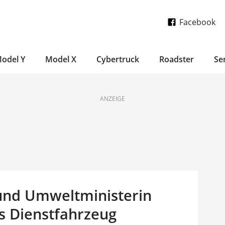
Facebook
odel Y
Model X
Cybertruck
Roadster
Se
ANZEIGE
und Umweltministerin
ls Dienstfahrzeug