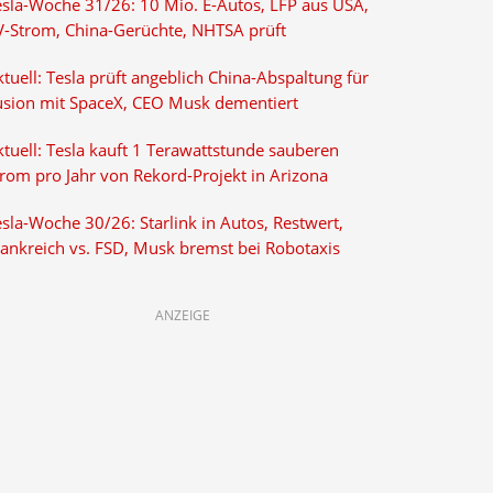
esla-Woche 31/26: 10 Mio. E-Autos, LFP aus USA,
V-Strom, China-Gerüchte, NHTSA prüft
tuell: Tesla prüft angeblich China-Abspaltung für
usion mit SpaceX, CEO Musk dementiert
tuell: Tesla kauft 1 Terawattstunde sauberen
trom pro Jahr von Rekord-Projekt in Arizona
sla-Woche 30/26: Starlink in Autos, Restwert,
rankreich vs. FSD, Musk bremst bei Robotaxis
ANZEIGE