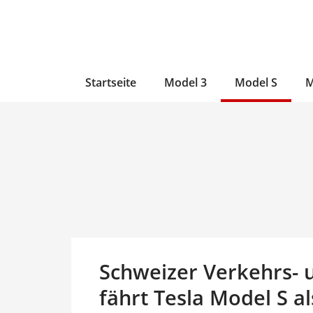
Zum
Skip
Zum
Inhalt
to
Inhalt
wechseln
main
wechseln
content
Startseite
Model 3
Model S
M
Schweizer Verkehrs- 
fährt Tesla Model S a