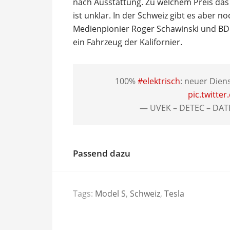
nach Ausstattung. Zu welchem Preis das
ist unklar. In der Schweiz gibt es aber 
Medienpionier Roger Schawinski und BDP
ein Fahrzeug der Kalifornier.
100%
#elektrisch
: neuer Dien
pic.twitte
— UVEK – DETEC – DA
Passend dazu
Tags:
Model S
,
Schweiz
,
Tesla