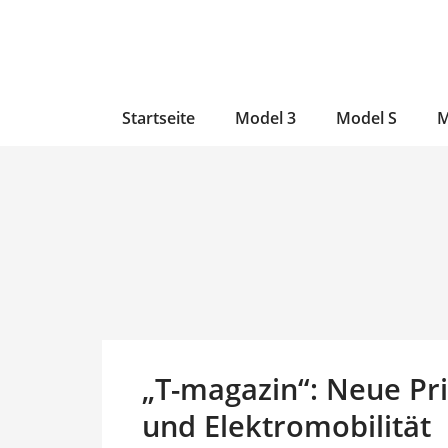
Zum
Skip
Zum
Inhalt
to
Inhalt
wechseln
main
wechseln
content
Startseite
Model 3
Model S
M
„T-magazin“: Neue Prin
und Elektromobilität