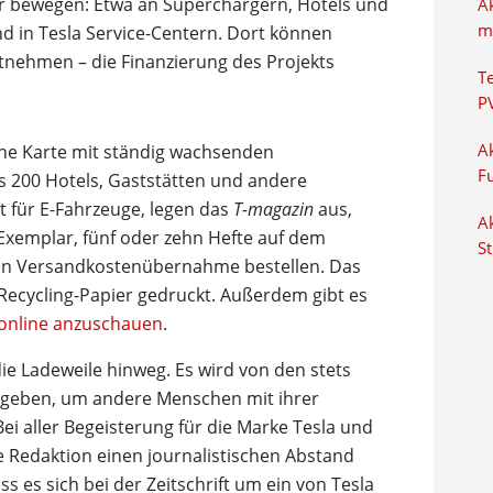
r bewegen: Etwa an Superchargern, Hotels und
A
m
d in Tesla Service-Centern. Dort können
tnehmen – die Finanzierung des Projekts
T
P
ine Karte mit ständig wachsenden
Ak
F
s 200 Hotels, Gaststätten und andere
t für E-Fahrzeuge, legen das
T-magazin
aus,
Ak
 Exemplar, fünf oder zehn Hefte auf dem
S
en Versandkostenübernahme bestellen. Das
t Recycling-Papier gedruckt. Außerdem gibt es
online anzuschauen
.
die Ladeweile hinweg. Es wird von den stets
gegeben, um andere Menschen mit ihrer
ei aller Begeisterung für die Marke Tesla und
ie Redaktion einen journalistischen Abstand
ss es sich bei der Zeitschrift um ein von Tesla