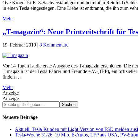
Ove Kröger ist KfZ-Sachverständiger und betreibt in Reinfeld (Schles
in einen Tesla eingestiegen. Eine Liebe ist entbrannt, die ihn zum 
Mehr
„T-magazin“: Neue Printzeitschrift für Te
19. Februar 2019
|
8 Kommentare
Vor 14 Tagen ist die erste Ausgabe des T-magazin erschienen. Die ne
T-magazin ist der Tesla Fahrer und Freunde e.V. (TFF), ein offizie
finden …
Mehr
Anzeige
Anzeige
Suchbegriff
eingeben...
Neueste Beiträge
Aktuell: Tesla-Kunden mit Light-Version von FSD melden au
Tesla-Woche 31/26: 10 Mio. E-Autos, LFP aus USA, PV-Stro