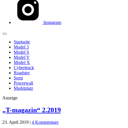
Instagram
Startseite
Model 3
Model S
Model Y
Model X
Cybertruck
Roadster
Semi
Powerwall
Marktplatz
Anzeige
„T-magazin“ 2.2019
23. April 2019
|
4 Kommentare